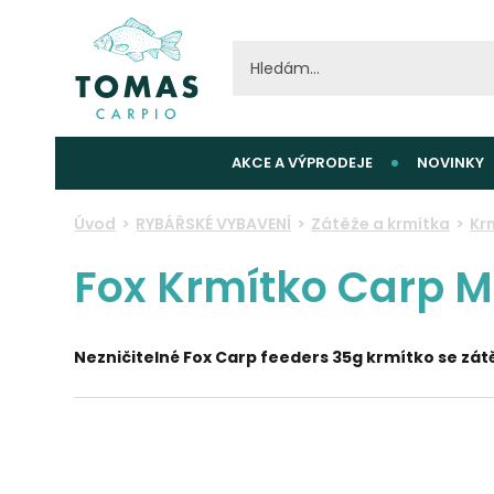
AKCE A VÝPRODEJE
NOVINKY
Úvod
RYBÁŘSKÉ VYBAVENÍ
Zátěže a krmítka
Kr
Fox Krmítko Carp M
Nezničitelné Fox Carp feeders 35g krmítko se zát