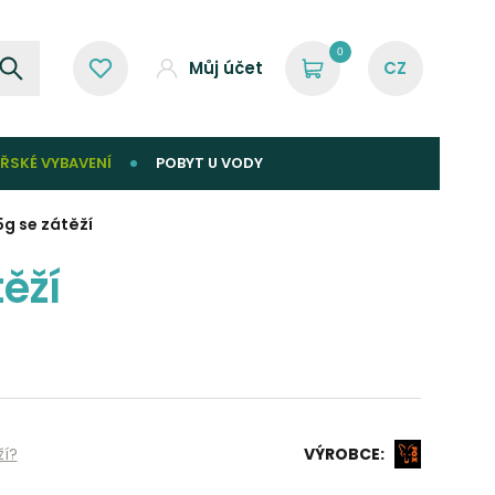
0
Můj účet
ŘSKÉ VYBAVENÍ
POBYT U VODY
g se zátěží
ěží
ží?
VÝROBCE: