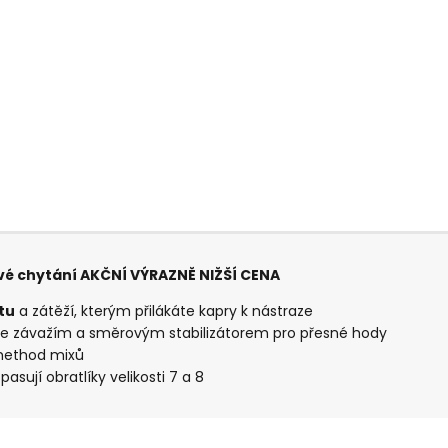
vé chytání AKČNÍ VÝRAZNĚ NIŽŠÍ CENA
tu
a zátěží, kterým přilákáte kapry k nástraze
e závažím a směrovým stabilizátorem pro přesné hody
 method mixů
asují obratlíky velikosti 7 a 8