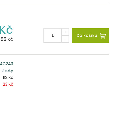
Kč
Do košíku
.55
Kč
AC243
2 roky
112 Kč
23 Kč