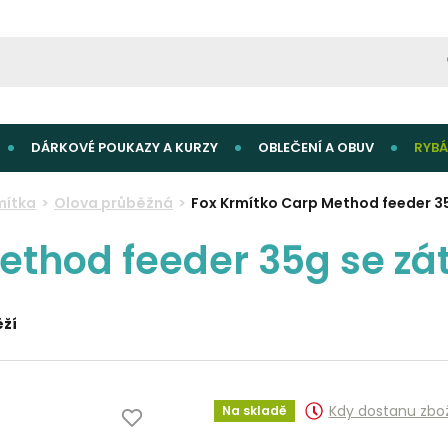
DÁRKOVÉ POUKAZY A KURZY
OBLEČENÍ A OBUV
RYBÁ
mítka
Olova průběžná
Fox Krmítko Carp Method feeder 35
ethod feeder 35g se zát
ěží
Kdy dostanu zbo
Na skladě