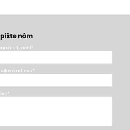
pište nám
no a příjmení
*
ailová adresa
*
áva
*