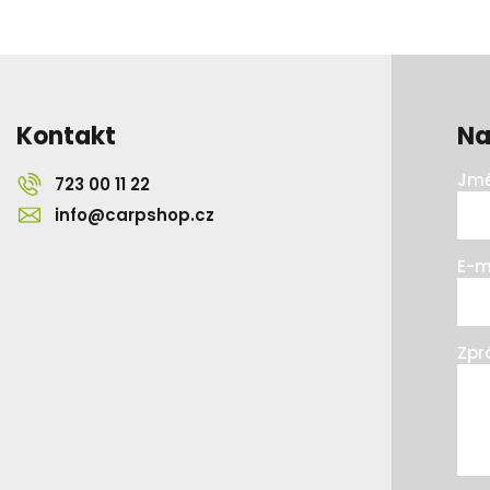
Kontakt
Na
Jmé
723 00 11 22
info@carpshop.cz
E-m
Zpr