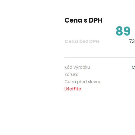
Cena s DPH
89
Cena bez DPH
73
Kód výrobku
C
Záruka
Cena před slevou
Úšetříte