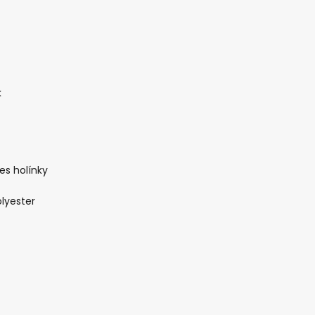
k
es holínky
olyester