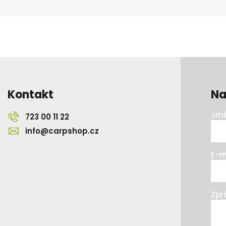
Kontakt
Na
Jmé
723 00 11 22
info@carpshop.cz
E-m
Zpr