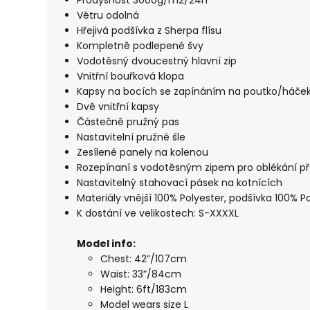
Prodyšnost 3000g/m2/24h
Větru odolná
Hřejivá podšívka z Sherpa flísu
Kompletně podlepené švy
Vodotěsný dvoucestný hlavní zip
Vnitřní bouřková klopa
Kapsy na bocích se zapínáním na poutko/háče
Dvě vnitřní kapsy
Částečně pružný pas
Nastavitelní pružné šle
Zesílené panely na kolenou
Rozepínaní s vodotěsným zipem pro oblékání př
Nastavitelný stahovací pásek na kotnících
Materiály vnější 100% Polyester, podšívka 100% P
K dostání ve velikostech: S-XXXXL
Model in
fo:
Chest: 42”/107cm
Waist: 33”/84cm
Height: 6ft/183cm
Model wears size L