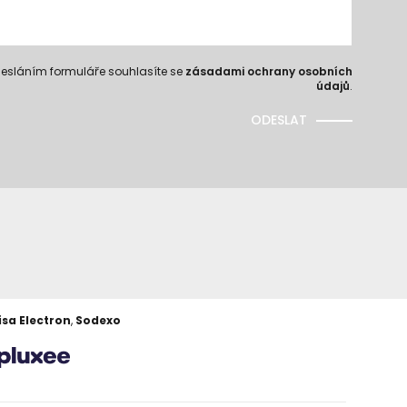
esláním formuláře souhlasíte se
zásadami ochrany osobních
údajů
.
ODESLAT
isa Electron
,
Sodexo