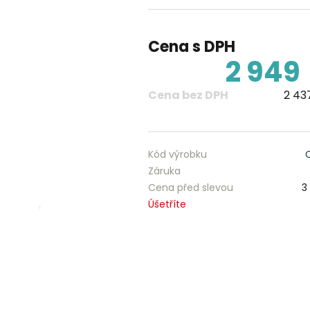
Cena s DPH
2 949
Cena bez DPH
2 437
Kód výrobku
Záruka
Cena před slevou
3
Úšetříte