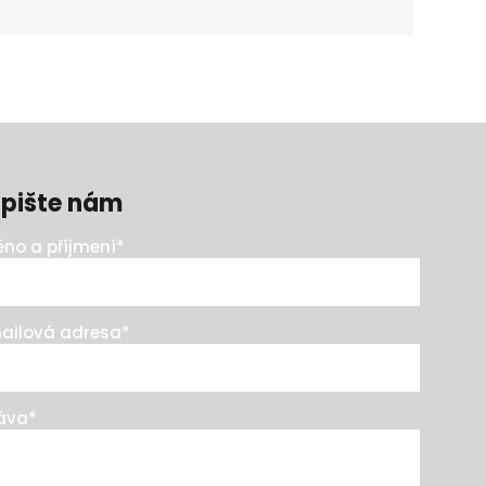
pište nám
no a příjmení
*
ailová adresa
*
áva
*