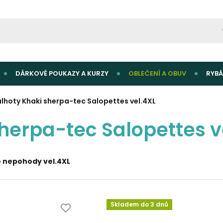
DÁRKOVÉ POUKAZY A KURZY
OBLEČENÍ A OBUV
RYBÁ
alhoty Khaki sherpa-tec Salopettes vel.4XL
herpa-tec Salopettes v
o nepohody vel.4XL
Skladem do 3 dnů