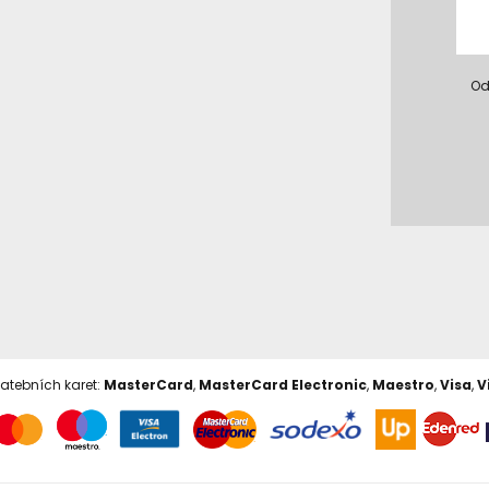
Od
latebních karet:
MasterCard
,
MasterCard Electronic
,
Maestro
,
Visa
,
V