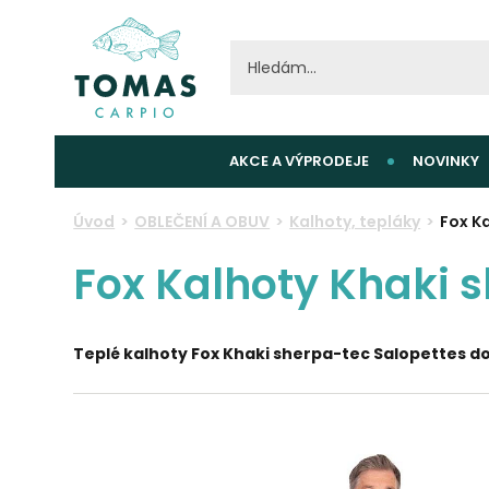
AKCE A VÝPRODEJE
NOVINKY
Úvod
OBLEČENÍ A OBUV
Kalhoty, tepláky
Fox K
Fox Kalhoty Khaki s
Teplé kalhoty Fox Khaki sherpa-tec Salopettes d