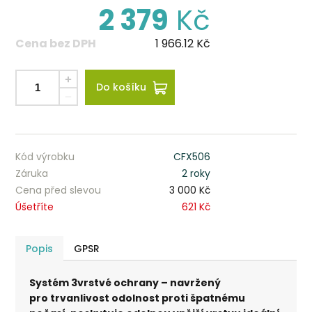
2 379
Kč
Cena bez DPH
1 966.12
Kč
Do košíku
Kód výrobku
CFX506
Záruka
2 roky
Cena před slevou
3 000 Kč
Úšetříte
621 Kč
Popis
GPSR
Systém 3vrstvé ochrany – navržený
pro trvanlivost odolnost proti špatnému