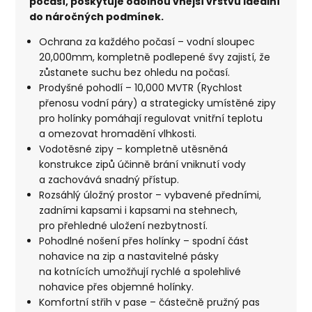
počasí, poskytuje odolnou vnější vrstvu ideální
do náročných podmínek.
Ochrana za každého počasí – vodní sloupec
20,000mm, kompletně podlepené švy zajistí, že
zůstanete suchu bez ohledu na počasí.
Prodyšné pohodlí – 10,000 MVTR (Rychlost
přenosu vodní páry) a strategicky umístěné zipy
pro holínky pomáhají regulovat vnitřní teplotu
a omezovat hromadění vlhkosti.
Vodotěsné zipy – kompletně utěsněná
konstrukce zipů účinně brání vniknutí vody
a zachovává snadný přístup.
Rozsáhlý úložný prostor – vybavené předními,
zadními kapsami i kapsami na stehnech,
pro přehledné uložení nezbytností.
Pohodlné nošení přes holínky – spodní část
nohavice na zip a nastavitelné pásky
na kotnících umožňují rychlé a spolehlivé
nohavice přes objemné holínky.
Komfortní střih v pase – částečně pružný pas