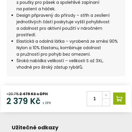
s poutky pro pásek a spolehlivé zapínaní
na patent a háček.
Design připravený do přírody – střih a zesílení
jednotlivých částí poskytuje vyšší pohyblivost
a odolnost pro aktivní použití v náročném
prostředí.
Elastická a odolná látka – vyrobená ze směsi 90%
Nylon a 10% Elastanu, kombinuje odolnost
a pružností pro pohyb bez omezení.
Široká nabídka velikostí – velikosti S až 3XL,
vhodné pro široký zástup rybářů.
-20.7%
2 479
Kč s DPH
2 379
Kč
s DPH
Užitečné odkazy