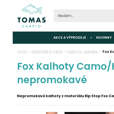
AKCE A VÝPRODEJE
NOVINKY
Úvod
OBLEČENÍ A OBUV
Kalhoty, tepláky
Fox K
Fox Kalhoty Camo/K
nepromokavé
Nepromokavé kalhoty z materiálu Rip Stop Fox Ca