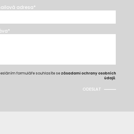
ailová adresa
*
áva
*
esláním formuláře souhlasíte se
zásadami ochrany osobních
údajů
.
ODESLAT