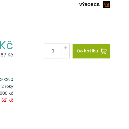
VÝROBCE:
Kč
Do košíku
9.67
Kč
CFX250
2 roky
 000 Kč
621 Kč