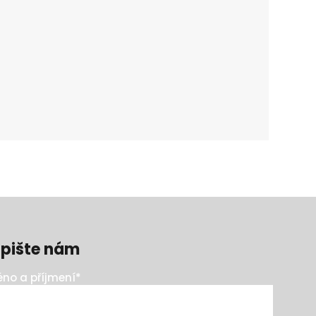
pište nám
no a příjmení
*