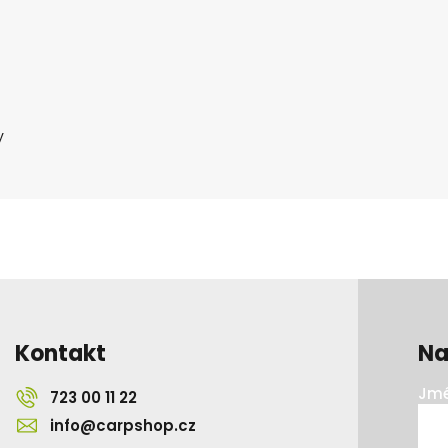
y
Kontakt
Na
Jmé
723 00 11 22
info@carpshop.cz