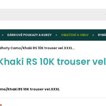
DÁRKOVÉ POUKAZY A KURZY
OBLEČENÍ A OBUV
RYBÁ
alhoty Camo/Khaki RS 10K trouser vel.XXXL…
haki RS 10K trouser ve
mo/Khaki RS 10K trouser vel.XXXL