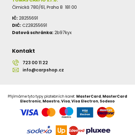
Čimická 780/61, Praha 8 181 00
IČ:
28255691
DIČ:
CZ28255691
Datová schránka:
2b97kyx
Kontakt
723 00 11 22
info@carpshop.cz
Přijímáme tyto typy platebních karet:
MasterCard
,
MasterCard
Electronic
,
Maestro
,
Visa
,
Visa Electron
,
Sodexo