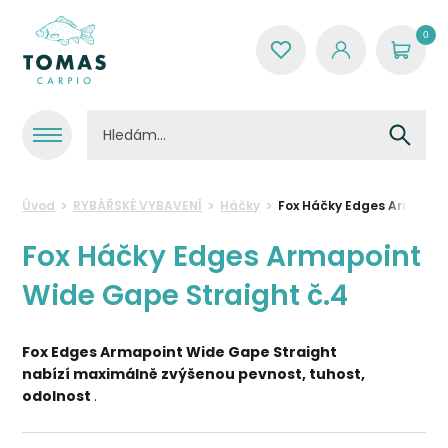
0
Úvod
RYBÁŘSKÉ VYBAVENÍ
Háčky
Fox Háčky Edges Armapoin
Fox Háčky Edges Armapoint
Wide Gape Straight č.4
Fox Edges Armapoint Wide Gape Straight
nabízí
maximálně zvýšenou pevnost, tuhost,
odolnost
.