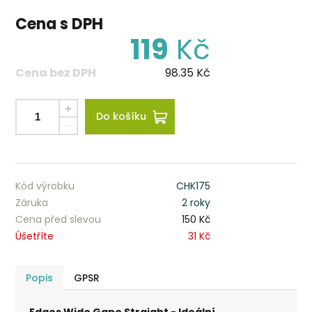
Cena s DPH
119
Kč
Cena bez DPH
98.35
Kč
Do košíku
Kód výrobku
CHK175
Záruka
2 roky
Cena před slevou
150 Kč
Úšetříte
31 Kč
Popis
GPSR
Edges Wide Gape Straight - Ideální