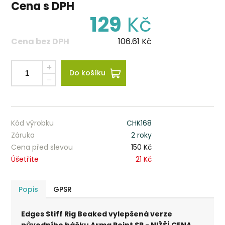
Cena s DPH
129
Kč
Cena bez DPH
106.61
Kč
Do košíku
Kód výrobku
CHK168
Záruka
2 roky
Cena před slevou
150 Kč
Úšetříte
21 Kč
Popis
GPSR
Edges Stiff Rig Beaked vylepšená verze
původního háčku Arma Point SR - NIŽŠÍ CENA