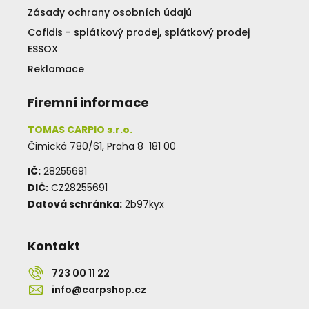
Zásady ochrany osobních údajů
Cofidis - splátkový prodej, splátkový prodej
ESSOX
Reklamace
Firemní informace
TOMAS CARPIO s.r.o.
Čimická 780/61, Praha 8 181 00
IČ:
28255691
DIČ:
CZ28255691
Datová schránka:
2b97kyx
Kontakt
723 00 11 22
info@carpshop.cz