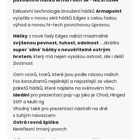
Exklusivní technologie broušení háčků
Armapoint
vyústila v novou sérii háčků Edges s celou řadou
výhod a novou hi-tech povrchovou úpravou
Háčky
z nové řady Edges nabízí maximálně
zvýšenou pevnost, tuhost, odolnost
....zkrátka
super 'silné' háčky s neuvěřitelně ostrým
hrotem
, který má nejen vysokou ostrost, ale i delší
životnost
Osm vzorů, tvarů, které jsou podle názoru našich
Fox konzultantů nejsilnější a nejostřejší ze všech
paketů háčků, které najdete na světovém trhu
Ideální
pro prezentaci pop-up jako je Chod, Hinged
Stiff a Multi rig
Vhodný také pro prezentaci nástrah na dně
s tuhým návazcem
Ostrá rovná špička
Nereflexní tmavý povrch