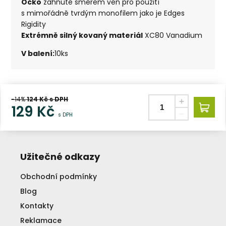
Očko
zahnuté směrem ven pro použití
s mimořádně tvrdým monofilem jako je Edges
Rigidity
Extrémně silný kovaný materiál
XC80 Vanadium
V balení:
10ks
-14%
124
Kč s DPH
129
Kč
s DPH
Užitečné odkazy
Obchodní podmínky
Blog
Kontakty
Reklamace