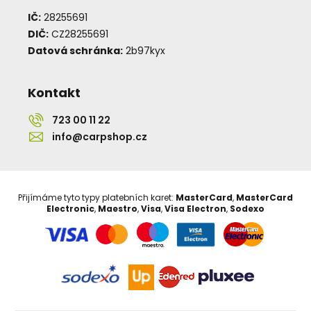
IČ:
28255691
DIČ:
CZ28255691
Datová schránka:
2b97kyx
Kontakt
723 00 11 22
info@carpshop.cz
Přijímáme tyto typy platebních karet:
MasterCard
,
MasterCard
Electronic
,
Maestro
,
Visa
,
Visa Electron
,
Sodexo