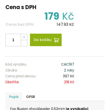
Cena s DPH
179
Kč
Cena bez DPH
147.93
Kč
Do košíku
Kód výrobku
CAC197
Záruka
2 roky
Cena před slevou
397 Kč
Úšetříte
218 Kč
Popis
GPSR
Fox Illusion shockleader 0,52mm
je vynikající