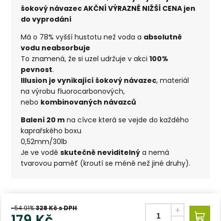
šokový návazec AKČNÍ VÝRAZNĚ NIŽŠÍ CENA jen
do vyprodání
Má o 78% vyšší hustotu než voda a
absolutně
vodu neabsorbuje
To znamená, že si uzel udržuje v akci
100%
pevnost
.
Illusion je vynikající
šokový návazec
, materiál
na výrobu fluorocarbonových,
nebo
kombinovaných návazců
Balení 20 m
na cívce která se vejde do každého
kaprařského boxu
0,52mm/30lb
Je ve vodě
skutečně neviditelný
a nemá
tvarovou paměť (kroutí se méně než jiné druhy).
-54.91%
328
Kč s DPH
179
Kč