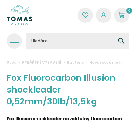
0
Úvod
RYBÁŘSKÉ VYBAVENÍ
Bižuterie
Návazcové materiály
Fox Fluorocarbon Illusion
shockleader
0,52mm/30lb/13,5kg
Fox Illusion shockleader neviditelný fluorocarbon