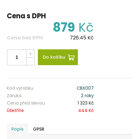
Cena s DPH
879
Kč
Cena bez DPH
726.45
Kč
Do košíku
Kód výrobku
CBX007
Záruka
2 roky
Cena před slevou
1 323 Kč
Úšetříte
444 Kč
Popis
GPSR