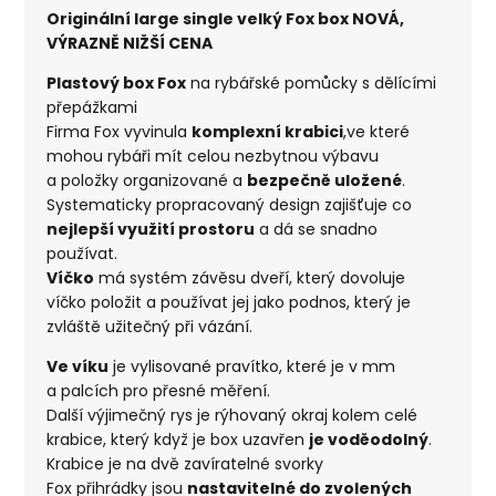
Originální large single velký Fox box NOVÁ,
VÝRAZNĚ NIŽŠÍ CENA
Plastový box Fox
na rybářské pomůcky s dělícími
přepážkami
Firma Fox vyvinula
komplexní krabici
,ve které
mohou rybáři mít celou nezbytnou výbavu
a položky organizované a
bezpečně uložené
.
Systematicky propracovaný design zajišťuje co
nejlepší využití prostoru
a dá se snadno
používat.
Víčko
má systém závěsu dveří, který dovoluje
víčko položit a používat jej jako podnos, který je
zvláště užitečný při vázání.
Ve víku
je vylisované pravítko, které je v mm
a palcích pro přesné měření.
Další výjimečný rys je rýhovaný okraj kolem celé
krabice, který když je box uzavřen
je voděodolný
.
Krabice je na dvě zavíratelné svorky
Fox přihrádky jsou
nastavitelné do zvolených