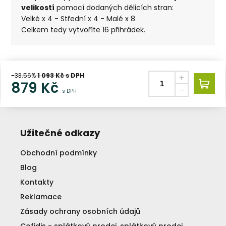
velikostí
pomocí dodaných dělicích stran:
Velké x 4 - Střední x 4 - Malé x 8
Celkem tedy vytvoříte 16 přihrádek.
-33.56%
1 093
Kč s DPH
879
Kč
s DPH
Užitečné odkazy
Obchodní podmínky
Blog
Kontakty
Reklamace
Zásady ochrany osobních údajů
Cofidis - splátkový prodej, splátkový prodej