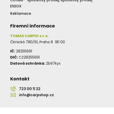
ESSOX
Reklamace
Firemní informace
TOMAS CARPIO s.r.o.
Čimická 780/61, Praha 8 181 00
IČ:
28255691
DIČ:
CZ28255691
Datová schránka:
2b97kyx
Kontakt
723 00 11 22
info@carpshop.cz