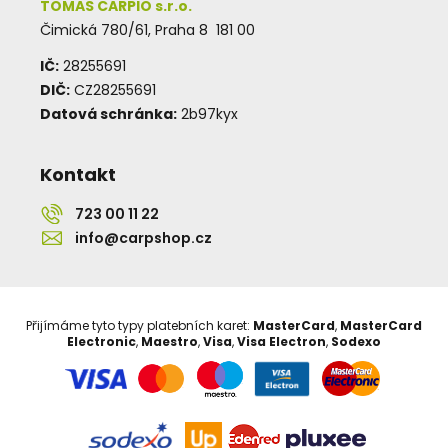
TOMAS CARPIO s.r.o.
Čimická 780/61, Praha 8 181 00
IČ:
28255691
DIČ:
CZ28255691
Datová schránka:
2b97kyx
Kontakt
723 00 11 22
info@carpshop.cz
Přijímáme tyto typy platebních karet:
MasterCard
,
MasterCard
Electronic
,
Maestro
,
Visa
,
Visa Electron
,
Sodexo