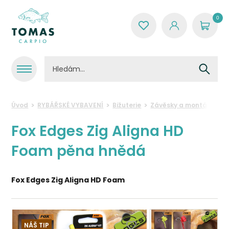
0
Úvod
RYBÁŘSKÉ VYBAVENÍ
Bižuterie
Závěsky a montáže
F
Fox Edges Zig Aligna HD
Foam pěna hnědá
Fox Edges Zig Aligna HD Foam
NÁŠ TIP