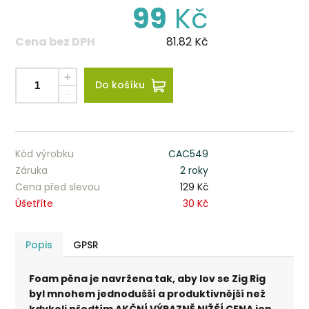
99
Kč
Cena bez DPH
81.82
Kč
Do košíku
Kód výrobku
CAC549
Záruka
2 roky
Cena před slevou
129 Kč
Úšetříte
30 Kč
Popis
GPSR
Foam pěna je navržena tak, aby lov se Zig Rig
byl mnohem jednodušší a produktivnější než
kdykoli předtím AKČNÍ VÝRAZNĚ NIŽŠÍ CENA jen