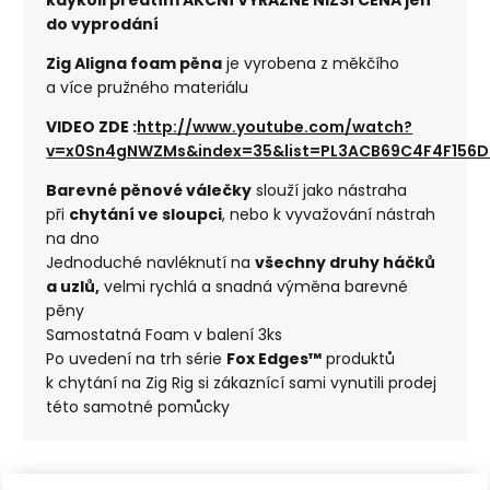
do vyprodání
Zig Aligna foam pěna
je vyrobena z měkčího
a více pružného materiálu
VIDEO ZDE :
http://www.youtube.com/watch?
v=x0Sn4gNWZMs&index=35&list=PL3ACB69C4F4F156
Barevné pěnové válečky
slouží jako nástraha
při
chytání ve sloupci
, nebo k vyvažování nástrah
na dno
Jednoduché navléknutí na
všechny druhy háčků
a uzlů,
velmi rychlá a snadná výměna barevné
pěny
Samostatná Foam v balení 3ks
Po uvedení na trh série
Fox Edges™
produktů
k chytání na Zig Rig si zákaznící sami vynutili prodej
této samotné pomůcky