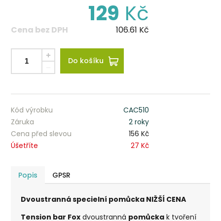
129
Kč
Cena bez DPH
106.61
Kč
Do košíku
Kód výrobku
CAC510
Záruka
2 roky
Cena před slevou
156 Kč
Úšetříte
27 Kč
Popis
GPSR
Dvoustranná specielní pomůcka NIŽŠÍ CENA
Tension bar Fox
dvoustranná
pomůcka
k tvoření