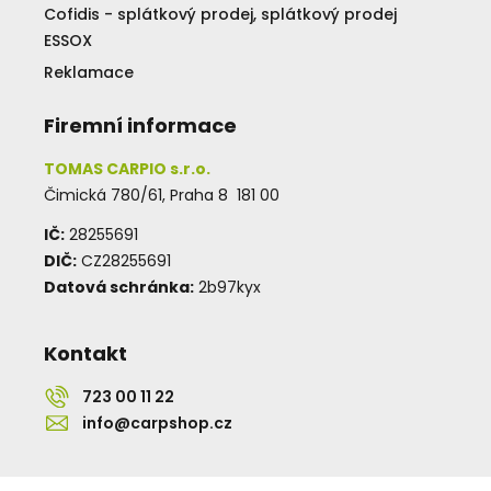
Cofidis - splátkový prodej, splátkový prodej
ESSOX
Reklamace
Firemní informace
TOMAS CARPIO s.r.o.
Čimická 780/61, Praha 8 181 00
IČ:
28255691
DIČ:
CZ28255691
Datová schránka:
2b97kyx
Kontakt
723 00 11 22
info@carpshop.cz