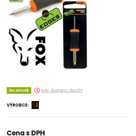
Kdy dostanu zboží?
Na skladě
VÝROBCE:
Cena s DPH