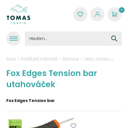
0
Úvod
RYBÁŘSKÉ VYBAVENÍ
Bižuterie
Jehly, vrtáčky, utáhová
Fox Edges Tension bar
utahováček
Fox Edges Tension bar