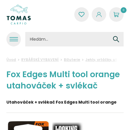
0
Úvod
RYBÁŘSKÉ VYBAVENÍ
Bižuterie
Jehly, vrtáčky, utáhová
Fox Edges Multi tool orange
utahováček + svlékač
Utahováček + svlékač Fox Edges Multi tool orange