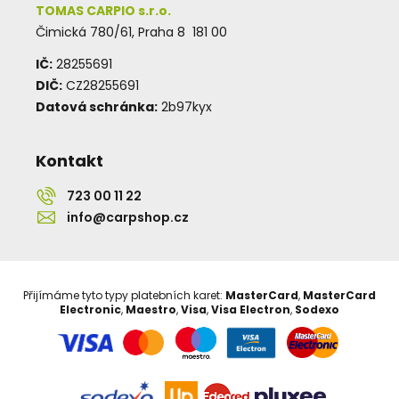
TOMAS CARPIO s.r.o.
Čimická 780/61, Praha 8 181 00
IČ:
28255691
DIČ:
CZ28255691
Datová schránka:
2b97kyx
Kontakt
723 00 11 22
info@carpshop.cz
Přijímáme tyto typy platebních karet:
MasterCard
,
MasterCard
Electronic
,
Maestro
,
Visa
,
Visa Electron
,
Sodexo