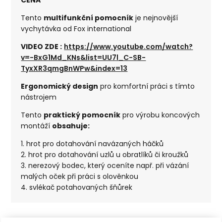
Tento
multifunkční pomocník
je nejnovější
vychytávka od Fox international
VIDEO ZDE :
https://www.youtube.com/watch?
v=-BxG1Md_KNs&list=UU7l_C-SB-
TyxXR3qmgBnWPw&index=13
Ergonomický design
pro komfortní práci s tímto
nástrojem
Tento
praktický pomocník
pro výrobu koncových
montáží
obsahuje:
1. hrot pro dotahování navázaných háčků
2. hrot pro dotahování uzlů u obratlíků či kroužků
3. nerezový bodec, který oceníte např. při vázání
malých oček při práci s olověnkou
4. svlékač potahovaných šňůrek