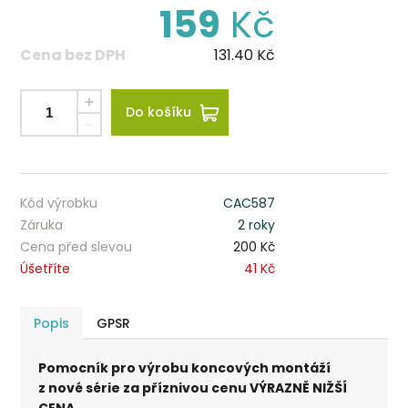
159
Kč
Cena bez DPH
131.40
Kč
Do košíku
Kód výrobku
CAC587
Záruka
2 roky
Cena před slevou
200 Kč
Úšetříte
41 Kč
Popis
GPSR
Pomocník pro výrobu koncových montáží
z nové série za příznivou cenu VÝRAZNĚ NIŽŠÍ
CENA