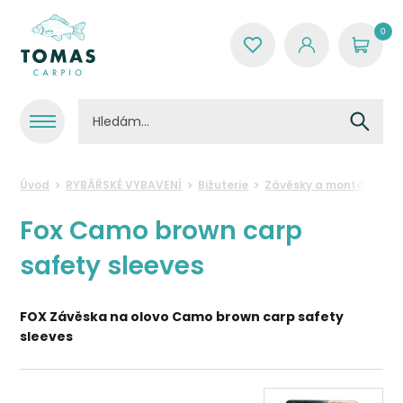
0
Úvod
RYBÁŘSKÉ VYBAVENÍ
Bižuterie
Závěsky a montáže
F
Fox Camo brown carp
safety sleeves
FOX Závěska na olovo
Camo brown carp safety
sleeves