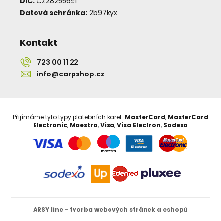
DIČ:
CZ28255691
Datová schránka:
2b97kyx
Kontakt
723 00 11 22
info@carpshop.cz
Přijímáme tyto typy platebních karet:
MasterCard
,
MasterCard
Electronic
,
Maestro
,
Visa
,
Visa Electron
,
Sodexo
ARSY line - tvorba webových stránek a eshopů