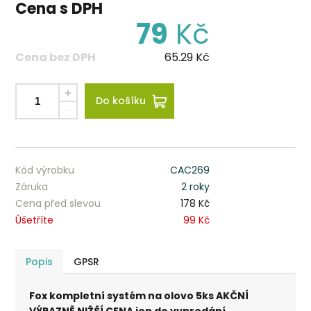
Cena s DPH
79
Kč
Cena bez DPH
65.29
Kč
Do košíku
Kód výrobku
CAC269
Záruka
2 roky
Cena před slevou
178 Kč
Úšetříte
99 Kč
Popis
GPSR
Fox kompletní systém na olovo 5ks AKČNÍ
VÝRAZNĚ NIŽŠÍ CENA jen do vyprodání