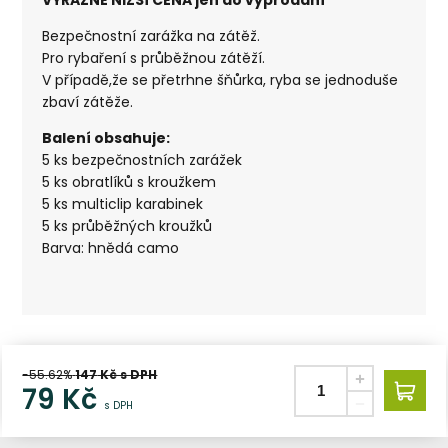
Bezpečnostní zarážka na zátěž.
Pro rybaření s průběžnou zátěží.
V případě,že se přetrhne šňůrka, ryba se jednoduše
zbaví zátěže.
Balení obsahuje:
5 ks bezpečnostních zarážek
5 ks obratlíků s kroužkem
5 ks multiclip karabinek
5 ks průběžných kroužků
Barva: hnědá camo
-55.62%
147
Kč s DPH
79
Kč
s DPH