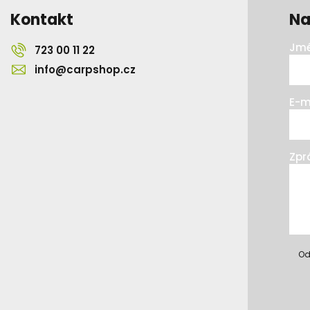
Kontakt
Na
Jmé
723 00 11 22
info@carpshop.cz
E-m
Zpr
Od