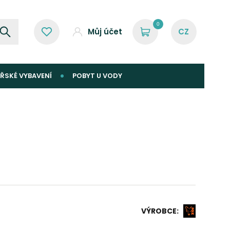
0
Můj účet
ŘSKÉ VYBAVENÍ
POBYT U VODY
VÝROBCE: