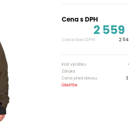
Cena s DPH
2 559
Cena bez DPH
2 11
Kód výrobku
Záruka
Cena před slevou
3
Úšetříte