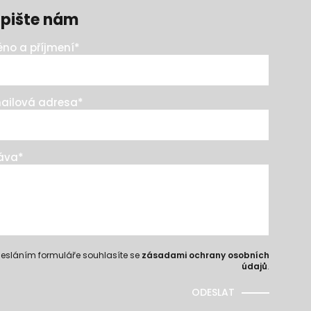
pište nám
no a příjmení
*
ailová adresa
*
áva
*
esláním formuláře souhlasíte se
zásadami ochrany osobních
údajů
.
ODESLAT