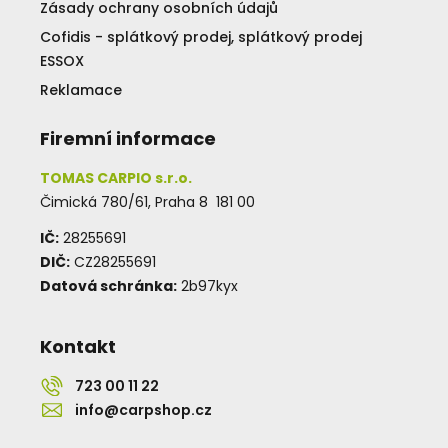
Zásady ochrany osobních údajů
Cofidis - splátkový prodej, splátkový prodej
ESSOX
Reklamace
Firemní informace
TOMAS CARPIO s.r.o.
Čimická 780/61, Praha 8 181 00
IČ:
28255691
DIČ:
CZ28255691
Datová schránka:
2b97kyx
Kontakt
723 00 11 22
info@carpshop.cz