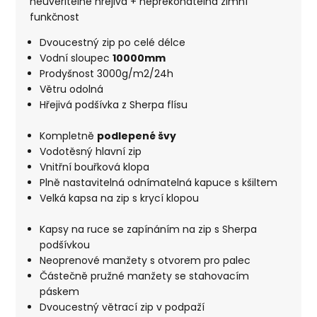
neuvěřitelně hřejivá + nepřekonatelná zimní
funkčnost
Dvoucestný zip po celé délce
Vodní sloupec
10000mm
Prodyšnost 3000g/m2/24h
Větru odolná
Hřejivá podšívka z Sherpa flísu
Kompletně
podlepené švy
Vodotěsný hlavní zip
Vnitřní bouřková klopa
Plně nastavitelná odnímatelná kapuce s kšiltem
Velká kapsa na zip s krycí klopou
Kapsy na ruce se zapínáním na zip s Sherpa
podšívkou
Neoprenové manžety s otvorem pro palec
Částečně pružné manžety se stahovacím
páskem
Dvoucestný větrací zip v podpaží