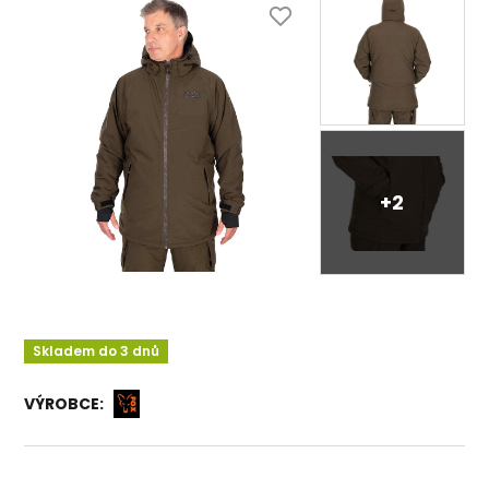
+2
Skladem do 3 dnů
VÝROBCE: