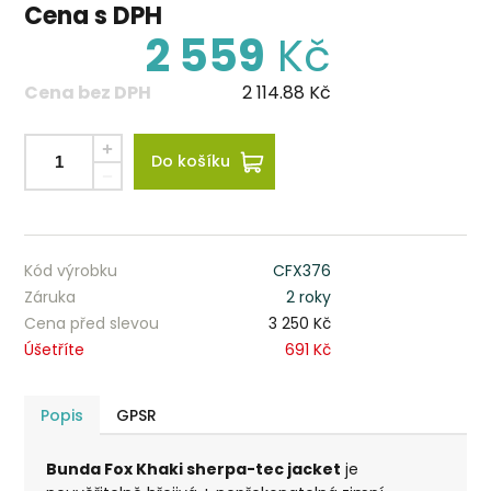
Cena s DPH
2 559
Kč
Cena bez DPH
2 114.88
Kč
Do košíku
Kód výrobku
CFX376
Záruka
2 roky
Cena před slevou
3 250 Kč
Úšetříte
691 Kč
Popis
GPSR
Bunda Fox Khaki sherpa-tec jacket
je