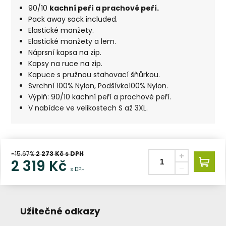
90/10
kachní peří a prachové peří.
Pack away sack included.
Elastické manžety.
Elastické manžety a lem.
Náprsní kapsa na zip.
Kapsy na ruce na zip.
Kapuce s pružnou stahovací šňůrkou.
Svrchní 100% Nylon, Podšívka100% Nylon.
Výplň: 90/10 kachní peří a prachové peří.
V nabídce ve velikostech S až 3XL.
-15.67%
2 273
Kč s DPH
2 319
Kč
s DPH
Užitečné odkazy