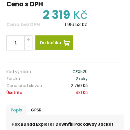
Cena s DPH
2 319
Kč
Cena bez DPH
1 916.53
Kč
Do košíku
Kód výrobku
CFX520
Záruka
2 roky
Cena před slevou
2 750 Kč
Úšetříte
431 Kč
Popis
GPSR
Fox Bunda Explorer Downfill Packaway Jacket