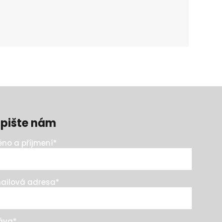
pište nám
no a příjmení
*
ailová adresa
*
áva
*