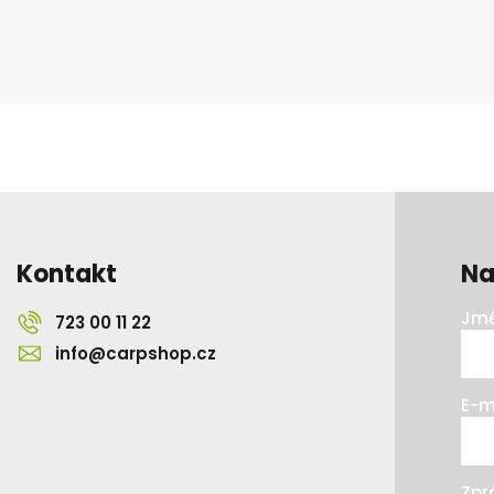
Kontakt
Na
Jmé
723 00 11 22
info@carpshop.cz
E-m
Zpr