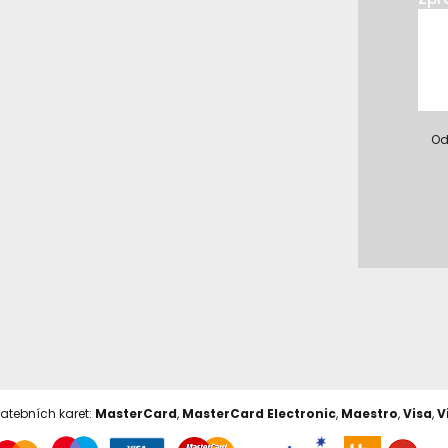
Od
latebních karet:
MasterCard
,
MasterCard Electronic
,
Maestro
,
Visa
,
V