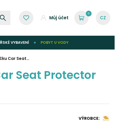
0
Můj účet
ŘSKÉ VYBAVENÍ
POBYT U VODY
čku Car Seat…
r Seat Protector
VÝROBCE: