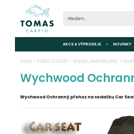
AKCE A VÝPRODEJE
NOVINKY
Úvod
POBYT U VODY
Křesla, sedačky atd.
Dopl
Wychwood Ochranný
Wychwood Ochranný přehoz na sedačku Car Seat