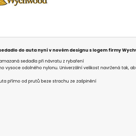
sedadlo do auta nyní v novém designu s logem firmy Wyc
zamazaná sedadla při návratu z rybaření
vysoce odolného nylonu. Univerzální velikost navržená tak, a
uta přímo od prutů beze strachu ze zašpinění