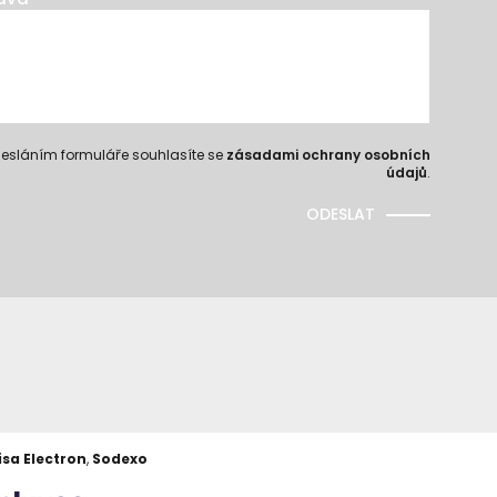
esláním formuláře souhlasíte se
zásadami ochrany osobních
údajů
.
ODESLAT
isa Electron
,
Sodexo