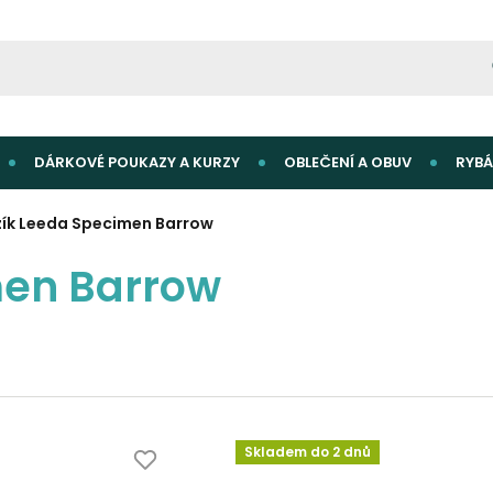
DÁRKOVÉ POUKAZY A KURZY
OBLEČENÍ A OBUV
RYBÁ
ík Leeda Specimen Barrow
men Barrow
Skladem do 2 dnů