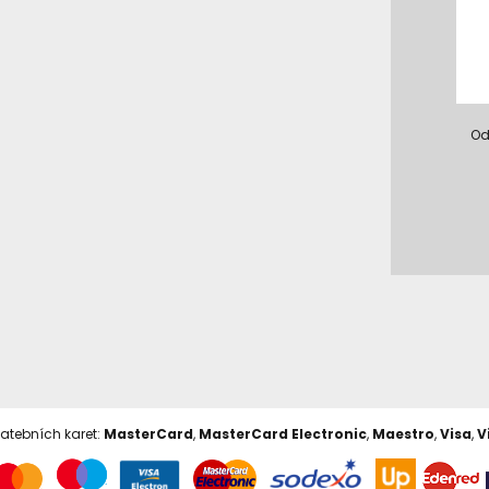
Od
latebních karet:
MasterCard
,
MasterCard Electronic
,
Maestro
,
Visa
,
V