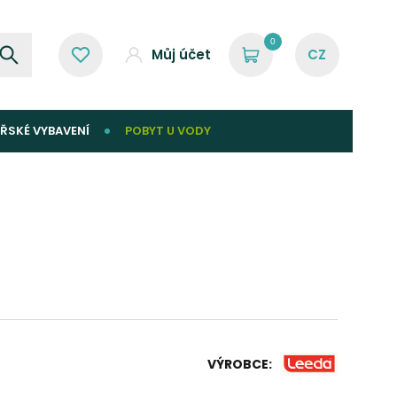
0
Můj účet
ŘSKÉ VYBAVENÍ
POBYT U VODY
VÝROBCE: