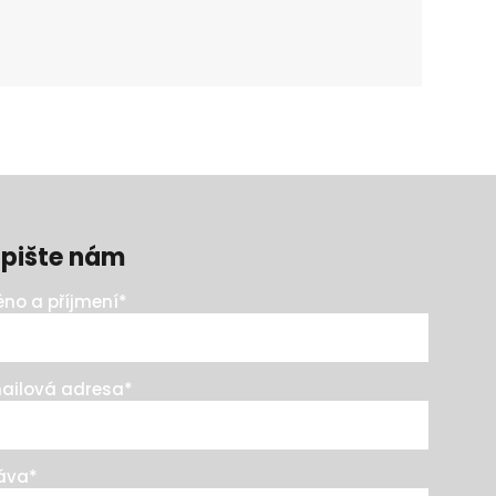
pište nám
no a příjmení
*
ailová adresa
*
áva
*