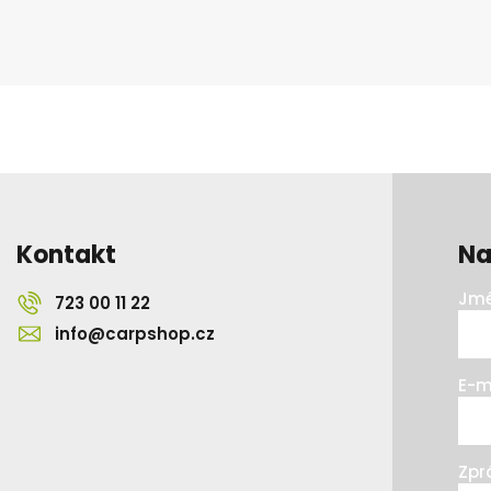
Kontakt
Na
Jmé
723 00 11 22
info@carpshop.cz
E-m
Zpr