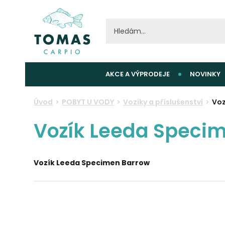
AKCE A VÝPRODEJE
NOVINKY
Úvod
POBYT U VODY
Vozíky a příslušenství
Voz
Vozík Leeda Speci
Vozík Leeda Specimen Barrow