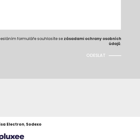
esláním formuláře souhlasíte se
zásadami ochrany osobních
údajů
.
ODESLAT
isa Electron
,
Sodexo