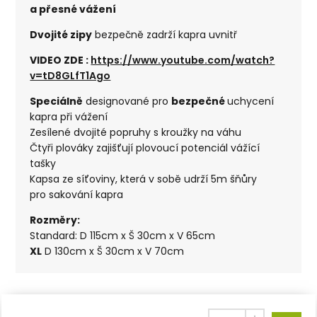
a přesné vážení
Dvojité zipy
bezpečně zadrží kapra uvnitř
VIDEO ZDE :
https://www.youtube.com/watch?
v=tD8GLfT1Ago
Speciálně
designované pro
bezpečné
uchycení
kapra při vážení
Zesílené dvojité popruhy s kroužky na váhu
Čtyři plováky zajišťují plovoucí potenciál vážící
tašky
Kapsa ze síťoviny, která v sobě udrží 5m šňůry
pro sakování kapra
Rozměry:
Standard: D 115cm x Š 30cm x V 65cm
XL
D 130cm x Š 30cm x V 70cm