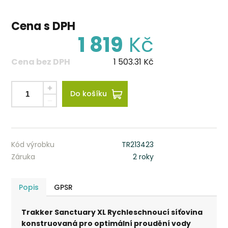
Cena s DPH
1 819
Kč
Cena bez DPH
1 503.31
Kč
Do košíku
Kód výrobku
TR213423
Záruka
2 roky
Popis
GPSR
Trakker Sanctuary XL Rychleschnoucí síťovina
konstruovaná pro optimální proudění vody