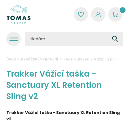
0
Úvod
RYBÁŘSKÉ VYBAVENÍ
Péče o úlovek
Vážící a přechová
Trakker Vážící taška -
Sanctuary XL Retention
Sling v2
Trakker Vážící taška - Sanctuary XL Retention Sling
v2