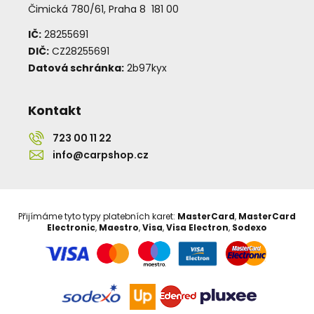
Čimická 780/61, Praha 8 181 00
IČ:
28255691
DIČ:
CZ28255691
Datová schránka:
2b97kyx
Kontakt
723 00 11 22
info@carpshop.cz
Přijímáme tyto typy platebních karet:
MasterCard
,
MasterCard
Electronic
,
Maestro
,
Visa
,
Visa Electron
,
Sodexo