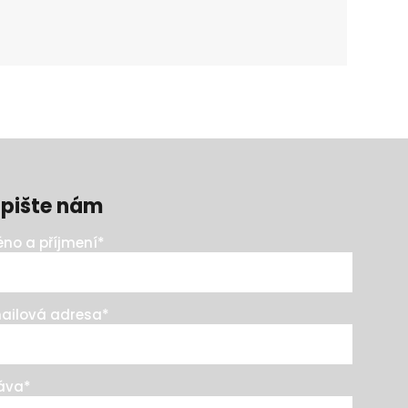
pište nám
no a příjmení
*
ailová adresa
*
áva
*