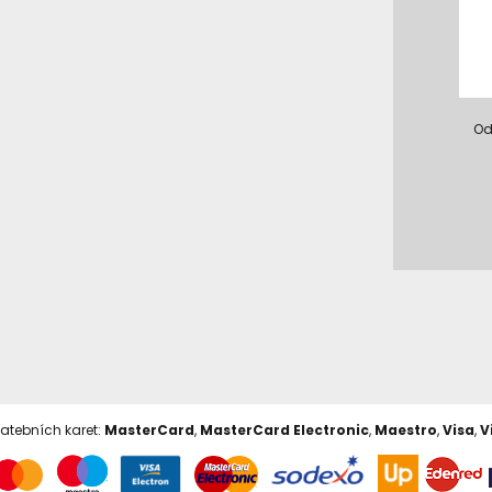
Od
latebních karet:
MasterCard
,
MasterCard Electronic
,
Maestro
,
Visa
,
V