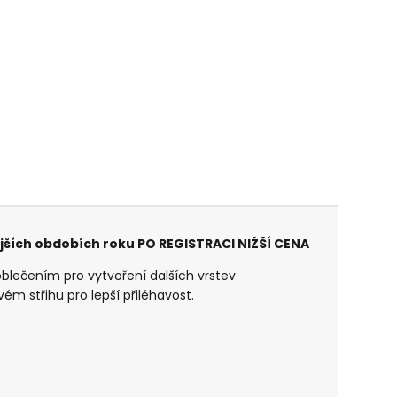
ějších obdobích roku PO REGISTRACI NIŽŠÍ CENA
oblečením pro vytvoření dalších vrstev
ém střihu pro lepší přiléhavost.