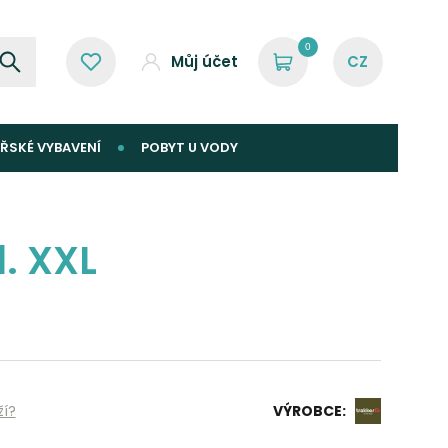
0
Můj účet
ŘSKÉ VYBAVENÍ
POBYT U VODY
. XXL
ží?
VÝROBCE: