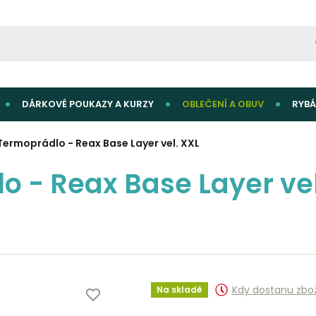
DÁRKOVÉ POUKAZY A KURZY
OBLEČENÍ A OBUV
RYBÁ
Termoprádlo - Reax Base Layer vel. XXL
o - Reax Base Layer vel
Kdy dostanu zbo
Na skladě