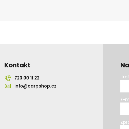
Kontakt
Na
Jmé
723 00 11 22
info@carpshop.cz
E-m
Zpr