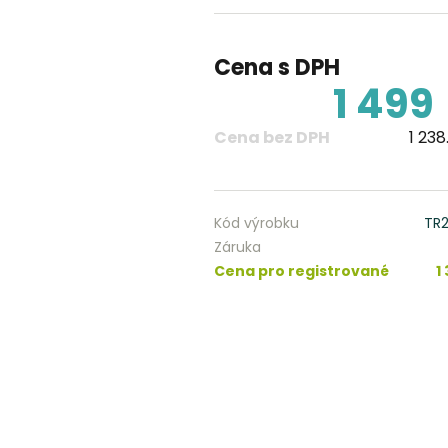
Cena s DPH
1 499
Cena bez DPH
1 238
Kód výrobku
TR
Záruka
Cena pro registrované
1