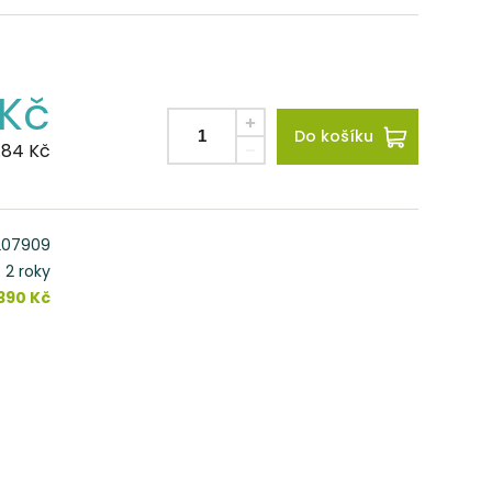
Kč
Do košíku
.84
Kč
207909
2 roky
 390 Kč