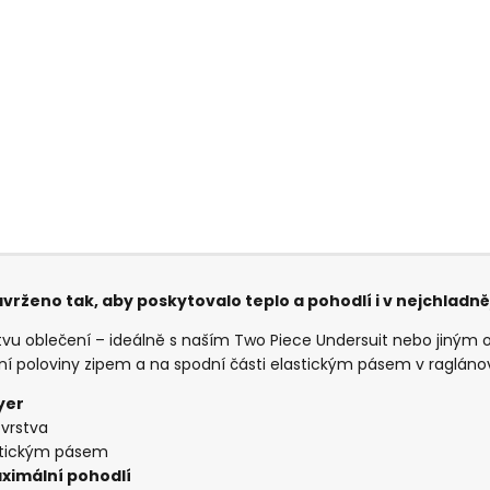
rženo tak, aby poskytovalo teplo a pohodlí i v nejchladn
stvu oblečení – ideálně s naším Two Piece Undersuit nebo jiným 
hní poloviny zipem a na spodní části elastickým pásem v raglánov
yer
 vrstva
astickým pásem
ximální pohodlí