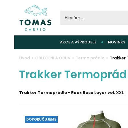
AKCE A VÝPRODEJE
NOVINKY
Úvod
OBLEČENÍ A OBUV
Termo prádlo
Trakker 
Trakker Termoprádl
Trakker Termoprádlo - Reax Base Layer vel. XXL
DOPORUČUJEME