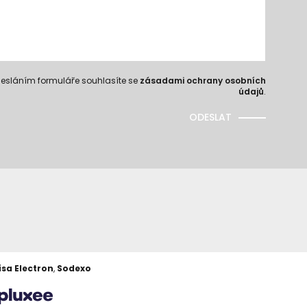
esláním formuláře souhlasíte se
zásadami ochrany osobních
údajů
.
ODESLAT
isa Electron
,
Sodexo