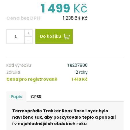
1 499
Kč
Cena bez DPH
1 238.84
Kč
Do košíku
Kód výrobku
TR207906
Záruka
2 roky
Cena pro registrované
1 410 Kč
Popis
GPSR
Termoprádlo Trakker Reax Base Layer bylo
navrženo tak, aby poskytovalo teplo a pohodlí
i v nejchladnějších obdobích roku