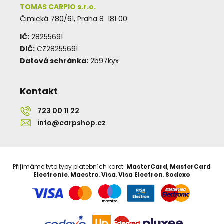
TOMAS CARPIO s.r.o.
Čimická 780/61, Praha 8 181 00
IČ:
28255691
DIČ:
CZ28255691
Datová schránka:
2b97kyx
Kontakt
723 00 11 22
info@carpshop.cz
Přijímáme tyto typy platebních karet:
MasterCard
,
MasterCard
Electronic
,
Maestro
,
Visa
,
Visa Electron
,
Sodexo