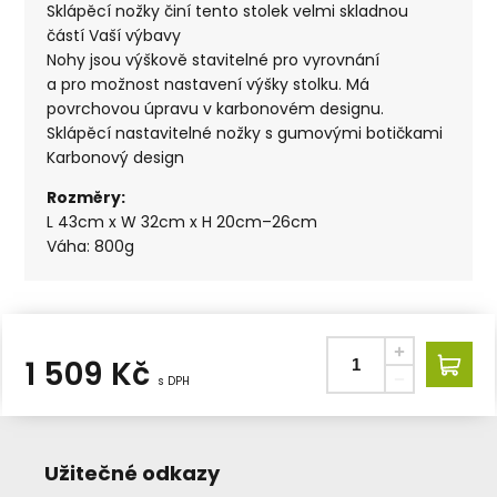
Sklápěcí nožky činí tento stolek velmi skladnou
částí Vaší výbavy
Nohy jsou výškově stavitelné pro vyrovnání
a pro možnost nastavení výšky stolku. Má
povrchovou úpravu v karbonovém designu.
Sklápěcí nastavitelné nožky s gumovými botičkami
Karbonový design
Rozměry:
L 43cm x W 32cm x H 20cm–26cm
Váha: 800g
1 509
Kč
s DPH
Užitečné odkazy