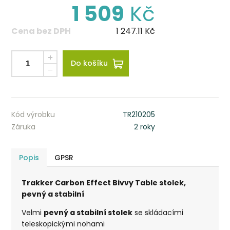
1 509
Kč
Cena bez DPH
1 247.11
Kč
Do košíku
Kód výrobku
TR210205
Záruka
2 roky
Popis
GPSR
Trakker Carbon Effect Bivvy Table stolek,
pevný a stabilní
Velmi
pevný a stabilní stolek
se skládacími
teleskopickými nohami