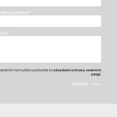
ailová adresa
*
áva
*
esláním formuláře souhlasíte se
zásadami ochrany osobních
údajů
.
ODESLAT