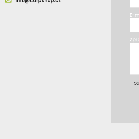
info@carpshop.cz
E-m
Zpr
Od