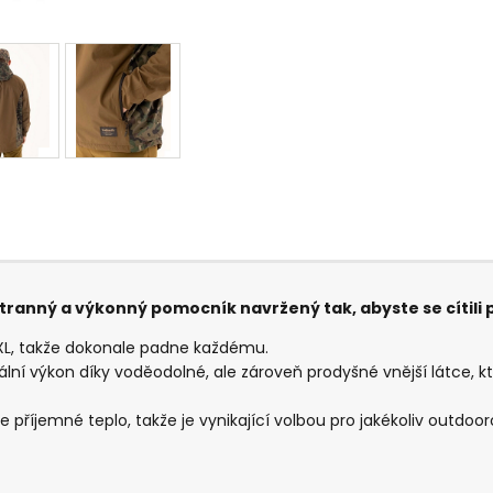
estranný a výkonný pomocník navržený tak, abyste se cítil
 XXXL, takže dokonale padne každému.
ní výkon díky voděodolné, ale zároveň prodyšné vnější látce, kte
je příjemné teplo, takže je vynikající volbou pro jakékoliv outdo