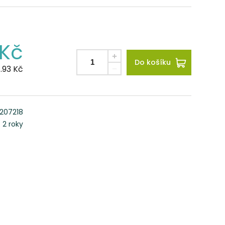
Kč
Do košíku
.93
Kč
207218
2 roky