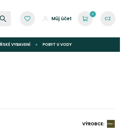
0
Můj účet
ŘSKÉ VYBAVENÍ
POBYT U VODY
VÝROBCE: