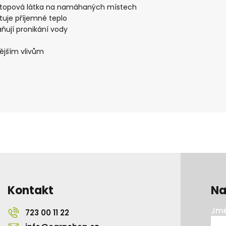
ipstopová látka na namáhaných místech
tuje příjemné teplo
ňují pronikání vody
nějším vlivům
Kontakt
Na
Jmé
723 00 11 22