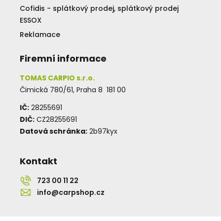
Cofidis - splátkový prodej, splátkový prodej
ESSOX
Reklamace
Firemní informace
TOMAS CARPIO s.r.o.
Čimická 780/61, Praha 8 181 00
IČ:
28255691
DIČ:
CZ28255691
Datová schránka:
2b97kyx
Kontakt
723 00 11 22
info@carpshop.cz