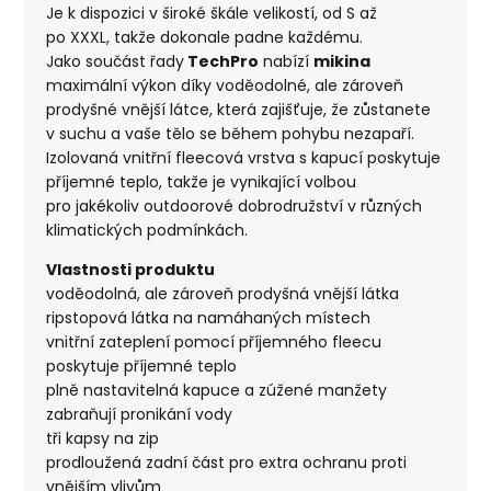
Je k dispozici v široké škále velikostí, od S až
po XXXL, takže dokonale padne každému.
Jako součást řady
TechPro
nabízí
mikina
maximální výkon díky voděodolné, ale zároveň
prodyšné vnější látce, která zajišťuje, že zůstanete
v suchu a vaše tělo se během pohybu nezapaří.
Izolovaná vnitřní fleecová vrstva s kapucí poskytuje
příjemné teplo, takže je vynikající volbou
pro jakékoliv outdoorové dobrodružství v různých
klimatických podmínkách.
Vlastnosti produktu
voděodolná, ale zároveň prodyšná vnější látka
ripstopová látka na namáhaných místech
vnitřní zateplení pomocí příjemného fleecu
poskytuje příjemné teplo
plně nastavitelná kapuce a zúžené manžety
zabraňují pronikání vody
tři kapsy na zip
prodloužená zadní část pro extra ochranu proti
vnějším vlivům