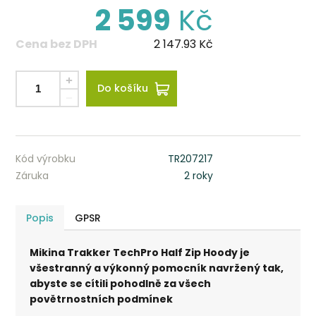
2 599
Kč
Cena bez DPH
2 147.93
Kč
Do košíku
Kód výrobku
TR207217
Záruka
2 roky
Popis
GPSR
Mikina Trakker TechPro Half Zip Hoody je
všestranný a výkonný pomocník navržený tak,
abyste se cítili pohodlně za všech
povětrnostních podmínek