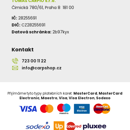
TOMAS CARPIO s.r.o.
Čimická 780/61, Praha 8 181 00
IČ:
28255691
DIČ:
CZ28255691
Datová schránka:
2b97kyx
Kontakt
723 00 11 22
info@carpshop.cz
Přijímáme tyto typy platebních karet:
MasterCard
,
MasterCard
Electronic
,
Maestro
,
Visa
,
Visa Electron
,
Sodexo