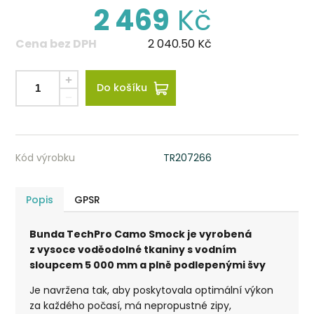
2 469
Kč
Cena bez DPH
2 040.50
Kč
Do košíku
Kód výrobku
TR207266
Popis
GPSR
Bunda TechPro Camo Smock je vyrobená
z vysoce voděodolné tkaniny s vodním
sloupcem 5 000 mm a plně podlepenými švy
Je navržena tak, aby poskytovala optimální výkon
za každého počasí, má nepropustné zipy,