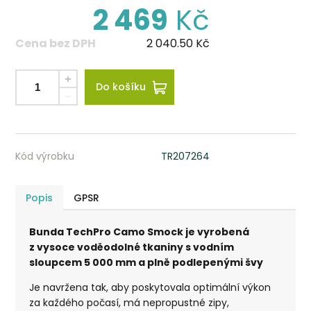
2 469
Kč
Cena bez DPH
2 040.50
Kč
Do košíku
Kód výrobku
TR207264
Popis
GPSR
Bunda TechPro Camo Smock je vyrobená
z vysoce voděodolné tkaniny s vodním
sloupcem 5 000 mm a plně podlepenými švy
Je navržena tak, aby poskytovala optimální výkon
za každého počasí, má nepropustné zipy,