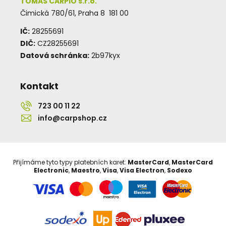
TOMAS CARPIO s.r.o.
Čimická 780/61, Praha 8 181 00
IČ:
28255691
DIČ:
CZ28255691
Datová schránka:
2b97kyx
Kontakt
723 00 11 22
info@carpshop.cz
Přijímáme tyto typy platebních karet:
MasterCard
,
MasterCard
Electronic
,
Maestro
,
Visa
,
Visa Electron
,
Sodexo