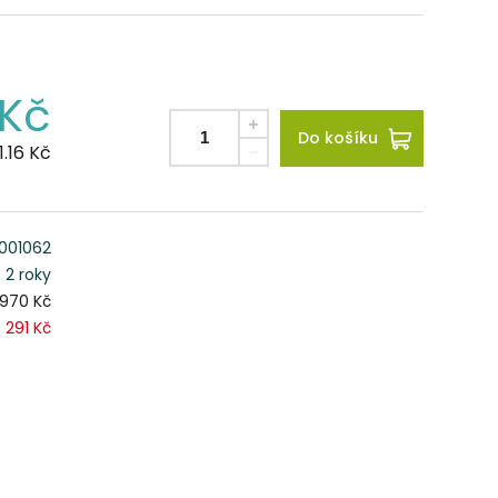
Kč
Do košíku
1.16
Kč
1001062
2 roky
970 Kč
291 Kč