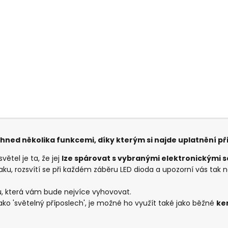
 hned několika funkcemi, díky kterým si najde uplatnění př
ětel je ta, že jej
lze spárovat s vybranými elektronickými 
aku, rozsvítí se při každém záběru LED dioda a upozorní vás tak na 
tu, která vám bude nejvíce vyhovovat.
ko 'světelný příposlech', je možné ho využít také jako běžné
ke