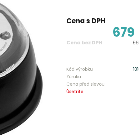
Cena s DPH
679
Cena bez DPH
56
Kód výrobku
10
Záruka
Cena před slevou
Úšetříte