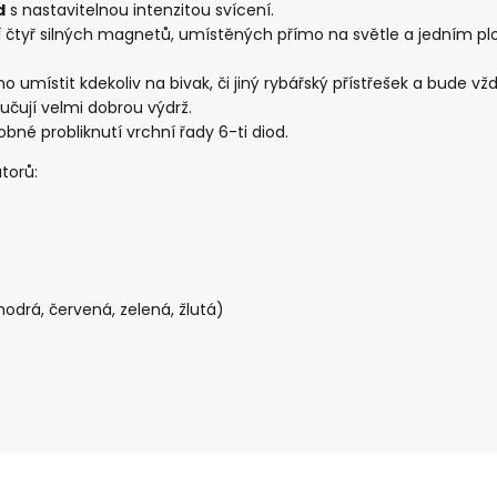
d
s nastavitelnou intenzitou svícení.
 čtyř silných magnetů, umístěných přímo na světle a jedním p
 umístit kdekoliv na bivak, či jiný rybářský přístřešek a bude v
ručují velmi dobrou výdrž.
bné probliknutí vrchní řady 6-ti diod.
átorů:
modrá, červená, zelená, žlutá)