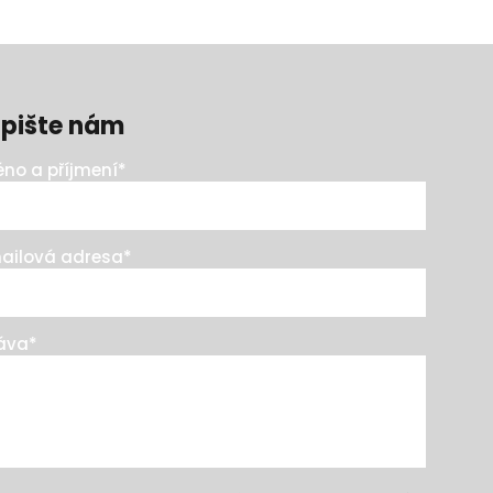
pište nám
no a příjmení
*
ailová adresa
*
áva
*