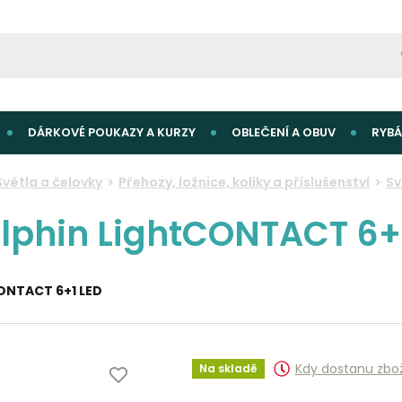
DÁRKOVÉ POUKAZY A KURZY
OBLEČENÍ A OBUV
RYBÁ
Světla a čelovky
Přehozy, ložnice, kolíky a příslušenství
Sv
elphin LightCONTACT 6+
CONTACT 6+1 LED
Kdy dostanu zbo
Na skladě