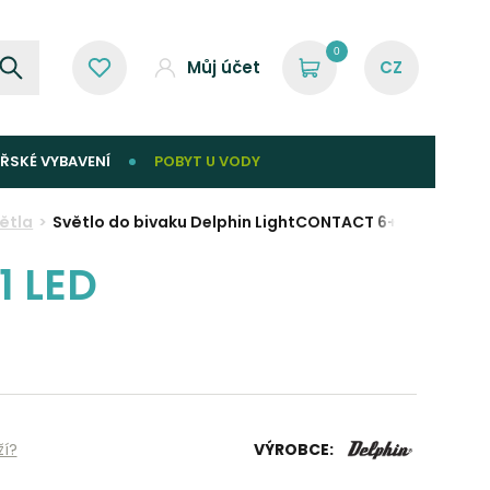
0
Můj účet
ŘSKÉ VYBAVENÍ
POBYT U VODY
ětla
Světlo do bivaku Delphin LightCONTACT 6+1 LED
1 LED
ží?
VÝROBCE: