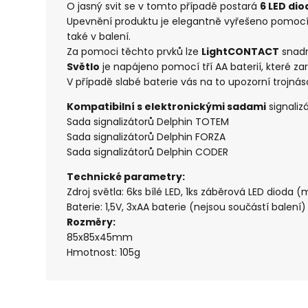
O jasný svit se v tomto případě postará
6 LED dio
Upevnění produktu je elegantně vyřešeno pomocí
také v balení.
Za pomoci těchto prvků lze
LightCONTACT
snadno
Světlo
je napájeno pomocí tří AA baterií, které za
V případě slabé baterie vás na to upozorní trojnáso
Kompatibilní s elektronickými sadami
signaliz
Sada signalizátorů Delphin TOTEM
Sada signalizátorů Delphin FORZA
Sada signalizátorů Delphin CODER
Technické parametry:
Zdroj světla: 6ks bílé LED, 1ks záběrová LED dioda (
Baterie: 1,5V, 3xAA baterie (nejsou součástí balení)
Rozměry:
85x85x45mm
Hmotnost: 105g