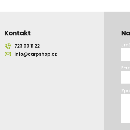
Kontakt
Na
Jmé
723 00 11 22
info@carpshop.cz
E-m
Zpr