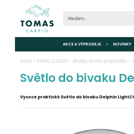
AKCE A VÝPRODEJE
NOVINKY
Úvod
POBYT U VODY
Bivaky, brolly, přístřešky
Světlo do bivaku D
Vysoce praktické
Světlo do bivaku Delphin Light