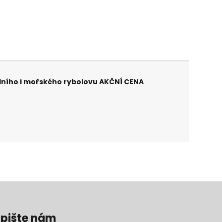
odního i mořského rybolovu AKČNÍ CENA
pište nám