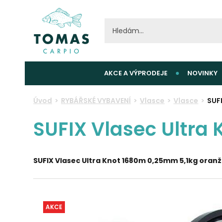
AKCE A VÝPRODEJE
NOVINKY
Úvod
RYBÁŘSKÉ VYBAVENÍ
Vlasce
Vlasce
SUF
SUFIX Vlasec Ultra
SUFIX Vlasec Ultra Knot 1680m 0,25mm 5,1kg oran
AKCE