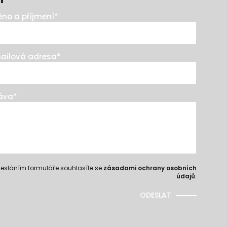
no a příjmení
*
ailová adresa
*
áva
*
esláním formuláře souhlasíte se
zásadami ochrany osobních
údajů
.
ODESLAT