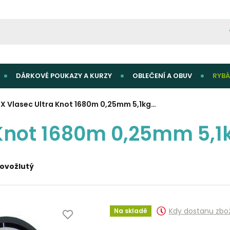
DÁRKOVÉ POUKAZY A KURZY
OBLEČENÍ A OBUV
RYBÁ
IX Vlasec Ultra Knot 1680m 0,25mm 5,1kg…
 Knot 1680m 0,25mm 5,1
žovožlutý
Kdy dostanu zbo
Na skladě