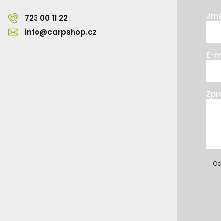
Jmé
723 00 11 22
info@carpshop.cz
E-m
Zpr
Od