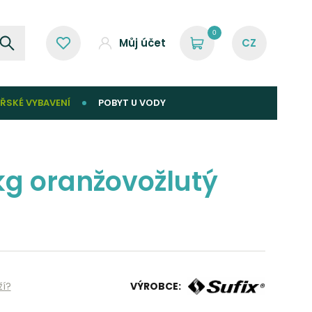
0
Můj účet
ŘSKÉ VYBAVENÍ
POBYT U VODY
kg oranžovožlutý
ží?
VÝROBCE: