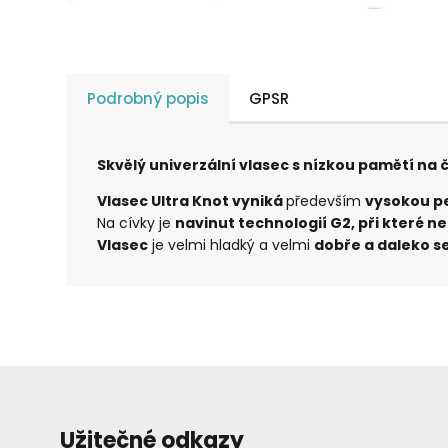
Podrobný popis
GPSR
Skvělý univerzální vlasec s nízkou pamětí n
Vlasec Ultra Knot vyniká
především
vysokou pe
Na cívky je
navinut technologií G2, při které 
Vlasec
je velmi hladký a velmi
dobře a daleko se
Užitečné odkazy