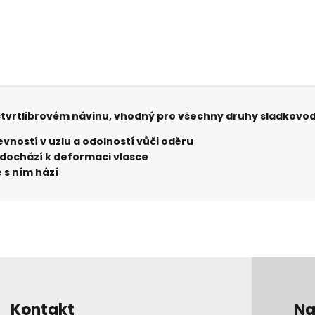
a čtvrtlibrovém návinu, vhodný pro všechny druhy sladkov
vností v uzlu a odolností vůči oděru
nedochází k deformaci vlasce
 s ním hází
Kontakt
Na