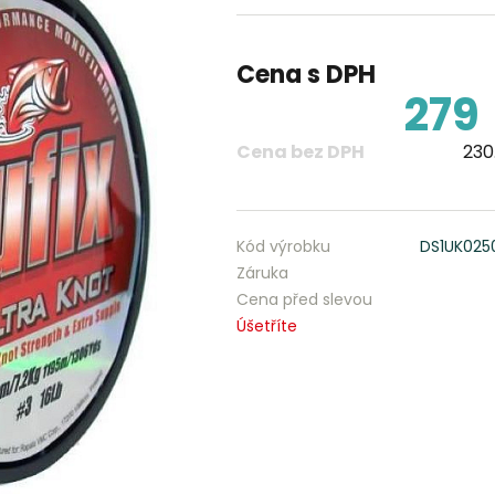
Cena s DPH
279
Cena bez DPH
230
Kód výrobku
DS1UK025
Záruka
Cena před slevou
Úšetříte