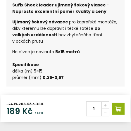
Sufix Shock leader ujímaný šokový vlasec -
Naprosto excelentní poměr kvality a ceny
Ujímaný šokový návazec
pro kaprařské montáže,
díky kterému lze dopravit i těžké zátěže
do
velkých vzdáleností
bez zbytečného tření
v očkách prutu
Na cívce je navinuto
5×15 metrů
Specifikace
délka (m) 5×15
průměr (mm)
0,35-0,57
-24.1%
206
Kč s DPH
189
Kč
s DPH