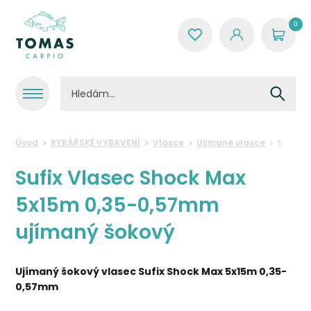
0
Úvod
RYBÁŘSKÉ VYBAVENÍ
Vlasce
Ujímané vlasce
Sufix 
Sufix Vlasec Shock Max
5x15m 0,35-0,57mm
ujímaný šokový
Ujímaný šokový vlasec Sufix Shock Max 5x15m 0,35-
0,57mm