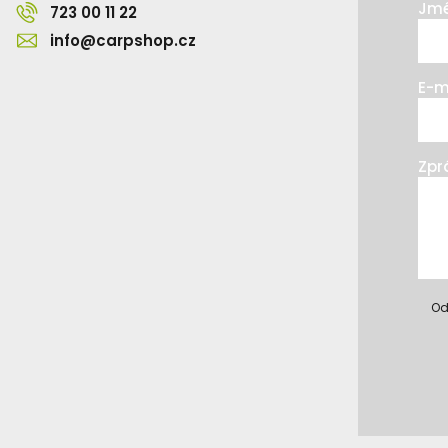
Jmé
723 00 11 22
info@carpshop.cz
E-m
Zpr
Od