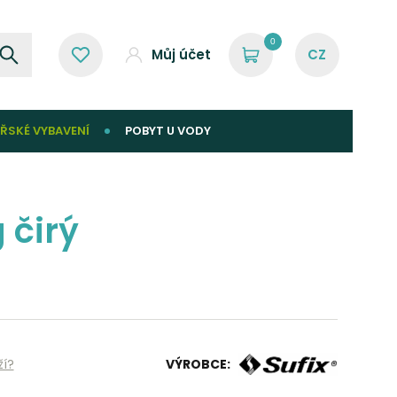
0
Můj účet
ŘSKÉ VYBAVENÍ
POBYT U VODY
 čirý
ží?
VÝROBCE: