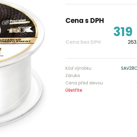
Cena s DPH
319
Cena bez DPH
263
Kód výrobku
SAV28
Záruka
Cena před slevou
Úšetříte