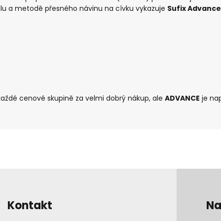
álu a metodě přesného návinu na cívku vykazuje
Sufix Advanc
ždé cenové skupině za velmi dobrý nákup, ale
ADVANCE
je na
Kontakt
Na