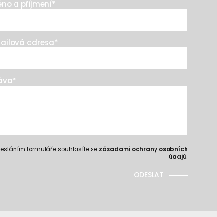
no a příjmení
*
ailová adresa
*
áva
*
esláním formuláře souhlasíte se
zásadami ochrany osobních
údajů
.
ODESLAT