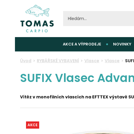
AKCE A VÝPRODEJE
NOVINKY
Úvod
RYBÁŘSKÉ VYBAVENÍ
Vlasce
Vlasce
SUF
SUFIX Vlasec Adva
Vítěz v monofilních vlascích na EFTTEX výstavě 
AKCE