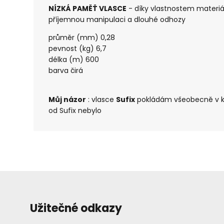
NÍZKÁ PAMĚŤ VLASCE
- díky vlastnostem materi
příjemnou manipulaci a dlouhé odhozy
průměr (mm) 0,28
pevnost (kg) 6,7
délka (m) 600
barva čirá
Můj názor
: vlasce
Sufix
pokládám všeobecně v ka
od Sufix nebylo
Užitečné odkazy