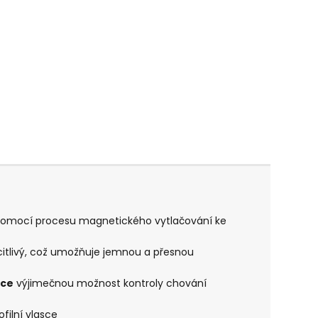
í pomocí procesu magnetického vytlačování ke
citlivý, což umožňuje jemnou a přesnou
nce
výjimečnou možnost kontroly chování
filní vlasce