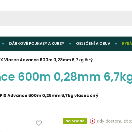
DÁRKOVÉ POUKAZY A KURZY
OBLEČENÍ A OBUV
RYBÁ
IX Vlasec Advance 600m 0,28mm 6,7kg čirý
nce 600m 0,28mm 6,7kg
SUFIX Advance 600m 0,28mm 6,7kg vlasec čirý
Kdy dostanu zbo
Na skladě