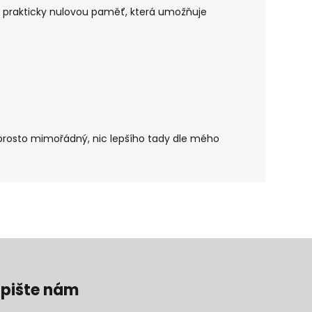
e
prakticky nulovou paměť, která umožňuje
prosto mimořádný, nic lepšího tady dle mého
pište nám