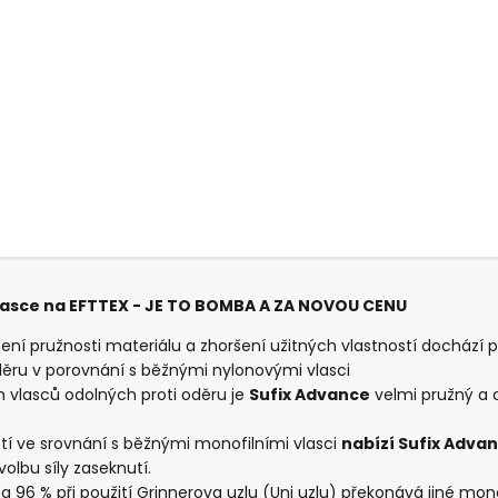
 vlasce na EFTTEX - JE TO BOMBA A ZA NOVOU CENU
žení pružnosti materiálu a zhoršení užitných vlastností docház
oděru v porovnání s běžnými nylonovými vlasci
ch vlasců odolných proti oděru je
Sufix Advance
velmi pružný a 
tí ve srovnání s běžnými monofilními vlasci
nabízí Sufix Adva
olbu síly zaseknutí.
6 % při použití Grinnerova uzlu (Uni uzlu) překonává jiné mono