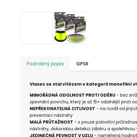
Podrobný popis
GPSR
Vlasec se stal vítězem v kategorii monofilní
MIMOŘÁDNÁ ODOLNOST PROTI ODĚRU
- bez sní
zpevnění povrchu, který je až 15× odolnější proti 
NEPŘEKONATELNÁ CITLIVOST
- na rozdíl od jiný
prezentaci nástrahy
MALÁ PRŮTAŽNOST
- s pouze poloviční průtažnos
nástrahy, dokonalou detekci záběru a spolehlivou v
JEDINEČNÁ PEVNOST V UZLU
- naměřená hodnota 9