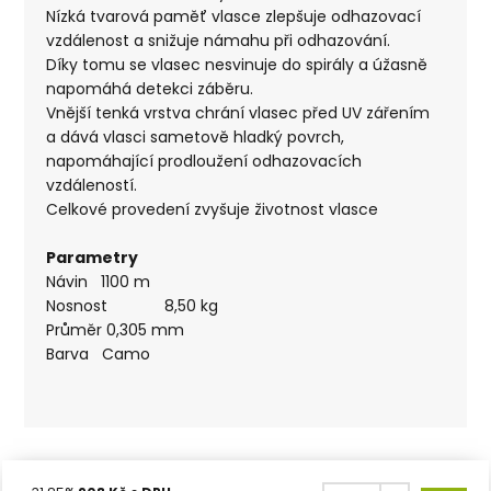
Nízká tvarová paměť vlasce zlepšuje odhazovací
vzdálenost a snižuje námahu při odhazování.
Díky tomu se vlasec nesvinuje do spirály a úžasně
napomáhá detekci záběru.
Vnější tenká vrstva chrání vlasec před UV zářením
a dává vlasci sametově hladký povrch,
napomáhající prodloužení odhazovacích
vzdáleností.
Celkové provedení zvyšuje životnost vlasce
Parametry
Návin 1100 m
Nosnost 8,50 kg
Průměr 0,305 mm
Barva Camo