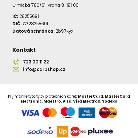
Čimická 780/61, Praha 8 181 00
IČ:
28255691
DIČ:
CZ28255691
Datová schránka:
2b97kyx
Kontakt
723 00 11 22
info@carpshop.cz
Přijímáme tyto typy platebních karet:
MasterCard
,
MasterCard
Electronic
,
Maestro
,
Visa
,
Visa Electron
,
Sodexo