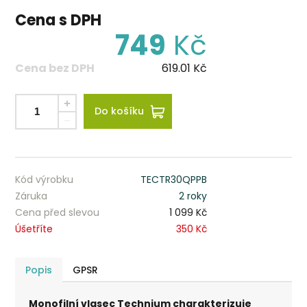
Cena s DPH
749
Kč
Cena bez DPH
619.01
Kč
Do košíku
Kód výrobku
TECTR30QPPB
Záruka
2 roky
Cena před slevou
1 099 Kč
Úšetříte
350 Kč
Popis
GPSR
Monofilní vlasec Technium charakterizuje