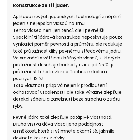
konstrukce ze tří jader.
Aplikace nových japonských technologií z něj činí
jeden z nejlepších vlasců na trhu.
Tento vlasec není jen tenčí, ale i pevnější!
Speciální tříjádrová konstrukce neposkytuje pouze
vynikající poměr pevnosti a průměru, ale redukuje
také průtažnost díky pevnému středovému jádru.
Ve srovnání s většinou běžných vlasců, u kterých
průtažnost dosahuje hodnoty i více jak 25 %, je
průtažnost tohoto vlasce Technium kolem
pouhých 12 %!
Tato vlastnost přispívá nejen k prodloužení
odhazovací vzdálenosti, ale také výrazně zlepšuje
detekci záběru a zaseknutí beze strachu o ztrátu
ryby.
Pevné jádro také zlepšuje potápivé vlastnosti.
Druhá vrstva dává vlasci jeho poddajnost
a měkkost, které si všimnete okamžitě, jakmile
dovinete kousek z cívky.