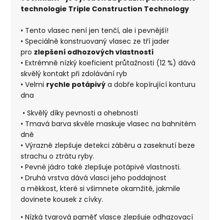
technologie Triple Construction Technology
• Tento vlasec není jen tenčí, ale i pevnější!
• Speciálně konstruovaný vlasec ze tří jader
pro
zlepšení odhozových vlastností
• Extrémně nízký koeficient průtažnosti (12 %) dává
skvělý kontakt při zdolávání ryb
• Velmi
rychle potápivý
a dobře kopírující konturu
dna
• Skvělý díky pevnosti a ohebnosti
• Tmavá barva skvěle maskuje vlasec na bahnitém
dně
• Výrazně zlepšuje detekci záběru a zaseknutí beze
strachu o ztrátu ryby.
• Pevné jádro také zlepšuje potápivé vlastnosti.
• Druhá vrstva dává vlasci jeho poddajnost
a měkkost, které si všimnete okamžitě, jakmile
dovinete kousek z cívky.
• Nízká tvarová paměť vlasce zlepšuje odhazovací