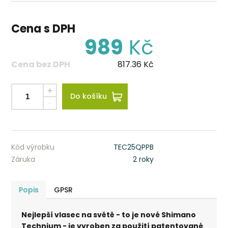
Cena s DPH
989
Kč
Cena bez DPH
817.36
Kč
Do košíku
Kód výrobku
TEC25QPPB
Záruka
2 roky
Popis
GPSR
Nejlepší vlasec na světě - to je nové Shimano
Technium - je vyroben za použití patentované