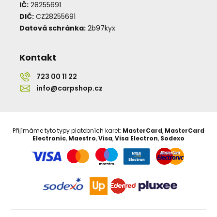
IČ:
28255691
DIČ:
CZ28255691
Datová schránka:
2b97kyx
Kontakt
723 00 11 22
info@carpshop.cz
Přijímáme tyto typy platebních karet:
MasterCard
,
MasterCard
Electronic
,
Maestro
,
Visa
,
Visa Electron
,
Sodexo