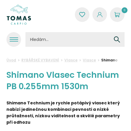
0
Úvod
RYBÁŘSKÉ VYBAVENÍ
Vlasce
Vlasce
Shimano Vlase
Shimano Vlasec Technium
PB 0.255mm 1530m
Shimano Technium je rychle potápivý vlasec který
nabízí jedinečnou kombinaci pevnosti a nízké
průtažnosti, nízkou viditelnost a skvělé parametry
při odhozu