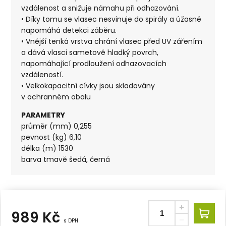
vzdálenost a snižuje námahu při odhazování.
• Díky tomu se vlasec nesvinuje do spirály a úžasně
napomáhá detekci záběru.
• Vnější tenká vrstva chrání vlasec před UV zářením
a dává vlasci sametově hladký povrch,
napomáhající prodloužení odhazovacích
vzdáleností.
• Velkokapacitní cívky jsou skladovány
v ochranném obalu
PARAMETRY
průměr (mm) 0,255
pevnost (kg) 6,10
délka (m) 1530
barva tmavě šedá, černá
989
Kč
s DPH