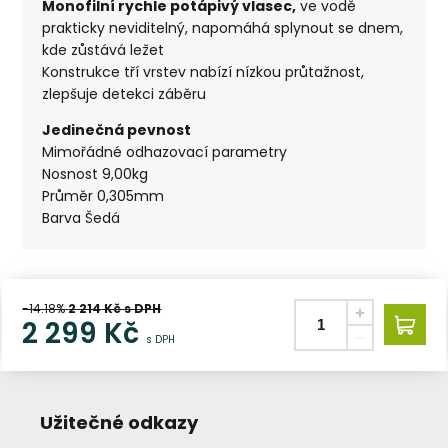
Monofilní rychle potápivý vlasec,
ve vodě
prakticky neviditelný, napomáhá splynout se dnem,
kde zůstává ležet
Konstrukce tří vrstev nabízí nízkou průtažnost,
zlepšuje detekci záběru
Jedinečná pevnost
Mimořádné odhazovací parametry
Nosnost 9,00kg
Průměr 0,305mm
Barva Šedá
-14.18%
2 214
Kč s DPH
2 299
Kč
s DPH
Užitečné odkazy