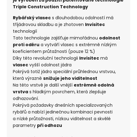
Triple Construction Technology
Rybářský vlasec
s dlouhodobou odolností má
tříjádrovou skladbu a je zhotoven
Invisitec
technologií
Tato technologie zajišťuje mimořádnou
odolnost
proti oděru
a vytváří vlasec s extrémně nízkým
koeficientem průtažnosti (pouze 12 %)
Díky této revoluční technologii
Invisitec
má
vlasec
vyšší odolnost jádra
Pokrývá totiž jádro speciální průhlednou vrstvou,
která výrazně
snižuje jeho viditelnost
Na této vrstvě je další vnější
extrémně odolná
vrstva
s hladkým povrchem, která zlepšuje
odhazování.
Pokrývá požadavky dnešních specializovaných
rybářů a nabízí jedinečnou kombinaci pevnosti
a nízké průtažnosti, nízkou viditelnost a skvělé
parametry
při odhozu