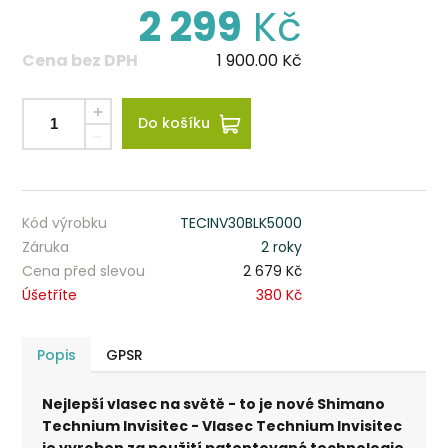
2 299
Kč
Cena bez DPH
1 900.00
Kč
Do košíku
Kód výrobku
TECINV30BLK5000
Záruka
2 roky
Cena před slevou
2 679 Kč
Úšetříte
380 Kč
Popis
GPSR
Nejlepší vlasec na světě - to je nové Shimano
Technium Invisitec - Vlasec Technium Invisitec
je vyroben za použití patentované technologie