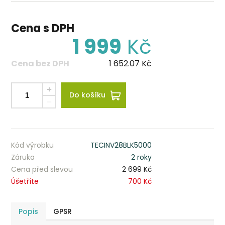
Cena s DPH
1 999
Kč
Cena bez DPH
1 652.07
Kč
Do košíku
Kód výrobku
TECINV28BLK5000
Záruka
2 roky
Cena před slevou
2 699 Kč
Úšetříte
700 Kč
Popis
GPSR