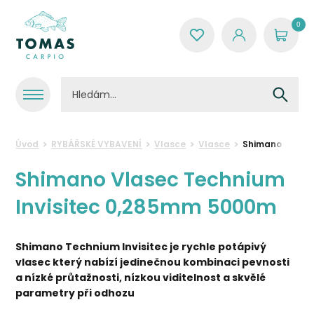
0
Úvod
RYBÁŘSKÉ VYBAVENÍ
Vlasce
Vlasce
Shimano Vlasec
Shimano Vlasec Technium
Invisitec 0,285mm 5000m
Shimano Technium Invisitec je rychle potápivý
vlasec který nabízí jedinečnou kombinaci pevnosti
a nízké průtažnosti, nízkou viditelnost a skvělé
parametry při odhozu