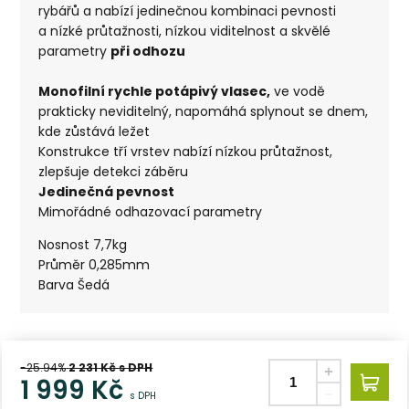
rybářů a nabízí jedinečnou kombinaci pevnosti
a nízké průtažnosti, nízkou viditelnost a skvělé
parametry
při odhozu
Monofilní rychle potápivý vlasec,
ve vodě
prakticky neviditelný, napomáhá splynout se dnem,
kde zůstává ležet
Konstrukce tří vrstev nabízí nízkou průtažnost,
zlepšuje detekci záběru
Jedinečná pevnost
Mimořádné odhazovací parametry
Nosnost 7,7kg
Průměr 0,285mm
Barva Šedá
-25.94%
2 231
Kč s DPH
1 999
Kč
s DPH