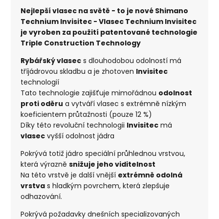
Nejlepší vlasec na světě - to je nové Shimano
Technium Invisitec - Vlasec Technium Invisitec
je vyroben za použití patentované technologie
Triple Construction Technology
Rybářský vlasec
s dlouhodobou odolností má
tříjádrovou skladbu a je zhotoven
Invisitec
technologií
Tato technologie zajišťuje mimořádnou
odolnost
proti oděru
a vytváří vlasec s extrémně nízkým
koeficientem průtažnosti (pouze 12 %)
Díky této revoluční technologii
Invisitec
má
vlasec
vyšší odolnost jádra
Pokrývá totiž jádro speciální průhlednou vrstvou,
která výrazně
snižuje jeho viditelnost
Na této vrstvě je další vnější
extrémně odolná
vrstva
s hladkým povrchem, která zlepšuje
odhazování.
Pokrývá požadavky dnešních specializovaných