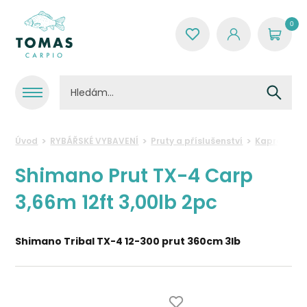
0
Úvod
RYBÁŘSKÉ VYBAVENÍ
Pruty a příslušenství
Kaprové pr
Shimano Prut TX-4 Carp
3,66m 12ft 3,00lb 2pc
Shimano Tribal TX-4 12-300 prut 360cm 3lb