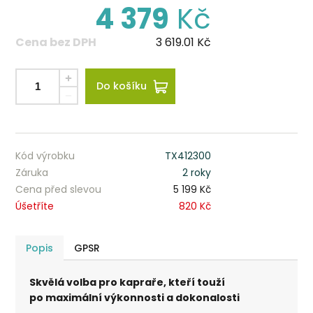
4 379
Kč
Cena bez DPH
3 619.01
Kč
Do košíku
Kód výrobku
TX412300
Záruka
2 roky
Cena před slevou
5 199 Kč
Úšetříte
820 Kč
Popis
GPSR
Skvělá volba pro kapraře, kteří touží
po maximální výkonnosti a dokonalosti