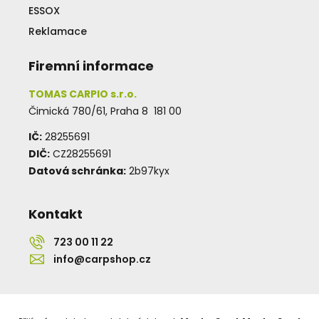
ESSOX
Reklamace
Firemní informace
TOMAS CARPIO s.r.o.
Čimická 780/61, Praha 8 181 00
IČ:
28255691
DIČ:
CZ28255691
Datová schránka:
2b97kyx
Kontakt
723 00 11 22
info@carpshop.cz