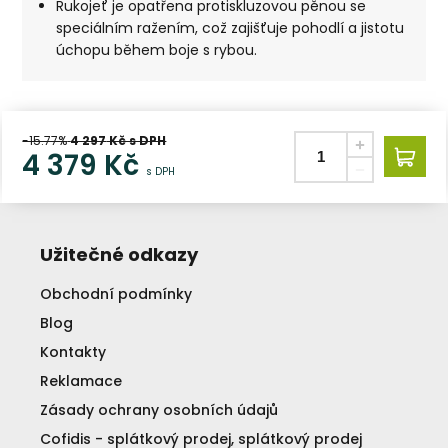
Rukojeť je opatřena protiskluzovou pěnou se
speciálním ražením, což zajišťuje pohodlí a jistotu
úchopu během boje s rybou.
-15.77%
4 297
Kč s DPH
4 379
Kč
s DPH
Užitečné odkazy
Obchodní podmínky
Blog
Kontakty
Reklamace
Zásady ochrany osobních údajů
Cofidis - splátkový prodej, splátkový prodej