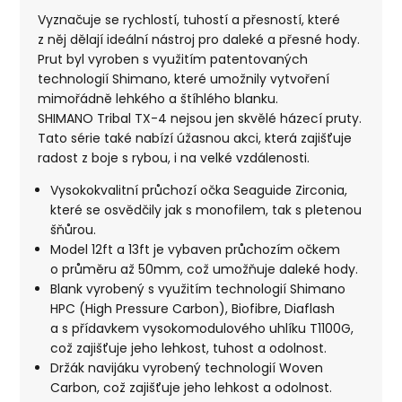
Vyznačuje se rychlostí, tuhostí a přesností, které
z něj dělají ideální nástroj pro daleké a přesné hody.
Prut byl vyroben s využitím patentovaných
technologií Shimano, které umožnily vytvoření
mimořádně lehkého a štíhlého blanku.
SHIMANO Tribal TX-4 nejsou jen skvělé házecí pruty.
Tato série také nabízí úžasnou akci, která zajišťuje
radost z boje s rybou, i na velké vzdálenosti.
Vysokokvalitní průchozí očka Seaguide Zirconia,
které se osvědčily jak s monofilem, tak s pletenou
šňůrou.
Model 12ft a 13ft je vybaven průchozím očkem
o průměru až 50mm, což umožňuje daleké hody.
Blank vyrobený s využitím technologií Shimano
HPC (High Pressure Carbon), Biofibre, Diaflash
a s přídavkem vysokomodulového uhlíku T1100G,
což zajišťuje jeho lehkost, tuhost a odolnost.
Držák navijáku vyrobený technologií Woven
Carbon, což zajišťuje jeho lehkost a odolnost.