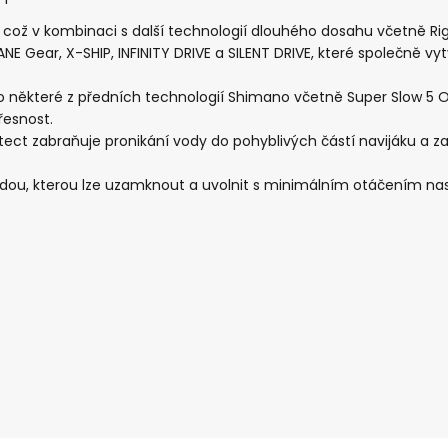
, což v kombinaci s další technologií dlouhého dosahu včetně Ri
E Gear, X-SHIP, INFINITY DRIVE a SILENT DRIVE, které společně vy
 některé z předních technologií Shimano včetně Super Slow 5 Osci
řesnost.
ct zabraňuje pronikání vody do pohyblivých částí navijáku a zaji
zdou, kterou lze uzamknout a uvolnit s minimálním otáčením nas