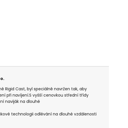
o.
ě Rigid Cast, byl speciálně navržen tak, aby
í při navíjení.S vyšší cenovkou střední třídy
ní naviják na dlouhé
ové technologii odlévání na dlouhé vzdálenosti