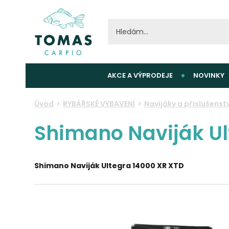
AKCE A VÝPRODEJE
NOVINKY
Úvod
RYBÁŘSKÉ VYBAVENÍ
Navijáky a příslušenstv
Shimano Naviják Ul
Shimano Naviják Ultegra 14000 XR XTD