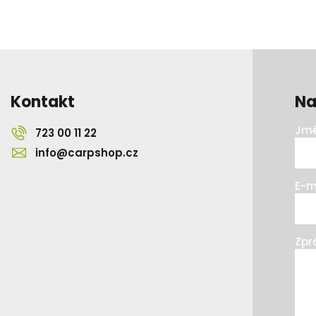
Kontakt
Na
Jmé
723 00 11 22
info@carpshop.cz
E-m
Zpr