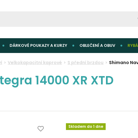
DÁRKOVÉ POUKAZY A KURZY
OBLEČENÍ A OBUV
RYBÁ
í
Velkokapacitní kaprové
S přední brzdou
Shimano Nav
tegra 14000 XR XTD
Skladem do 1 dne