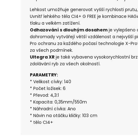
Lehkost umožňuje generovat vyšší rychlosti prutu
Uvnitř lehkého těla CI4+ G FREE je kombinace HAGAN
tlaku a velkém zatížení.
Odhazování s dlouhým dosahem
je vylepšeno o
dohromady vytvářejí větší vzdálenost a nejvyšší p
Pro ochranu za každého počasí technologie X-Prote
za všech podmínek.
Ultegra XR
je také vybavena vysokorychlostní br
zdolávání ryb za všech okolností.
PARAMETRY:
* Velikost cívky: 140
* Počet ložisek: 6
* Převod: 4,3:1
* Kapacita: 0,35mm/550m
* Náhradní cívka: Ano
* Návin na otáčku kličky: 103 cm
* tělo CI4+