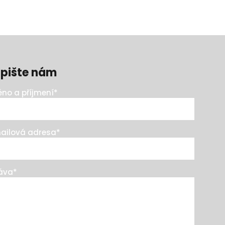
pište nám
no a příjmení
*
ailová adresa
*
áva
*