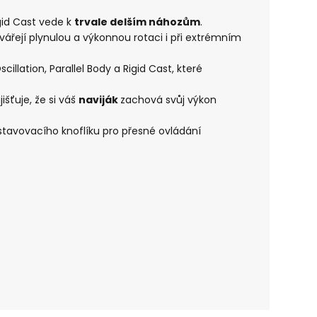
gid Cast vede k
trvale delším náhozům
.
tvářejí plynulou a výkonnou rotaci i při extrémním
llation, Parallel Body a Rigid Cast, které
šťuje, že si váš
naviják
zachová svůj výkon
tavovacího knoflíku pro přesné ovládání