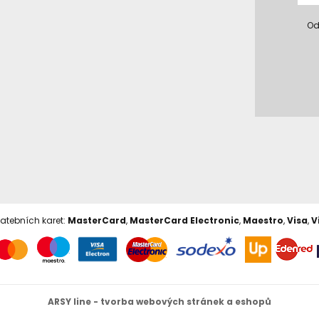
Od
latebních karet:
MasterCard
,
MasterCard Electronic
,
Maestro
,
Visa
,
V
ARSY line - tvorba webových stránek a eshopů