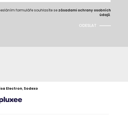
esláním formuláře souhlasíte se
zásadami ochrany osobních
údajů
.
ODESLAT
isa Electron
,
Sodexo