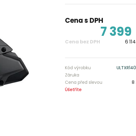
Cena s DPH
7 399
Cena bez DPH
6 114
Kód výrobku
ULTXR14
Záruka
Cena před slevou
8
Úšetříte