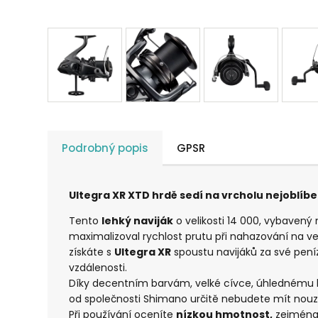
Podrobný popis
GPSR
Ultegra XR XTD hrdě sedí na vrcholu nejoblíbe
Tento
lehký naviják
o velikosti 14 000, vybavený 
maximalizoval rychlost prutu při nahazování na vel
získáte s
Ultegra XR
spoustu navijáků za své peníz
vzdálenosti.
Díky decentním barvám, velké cívce, úhlednému 
od společnosti Shimano určitě nebudete mít nouzi
Při používání oceníte
nízkou hmotnost,
zejména