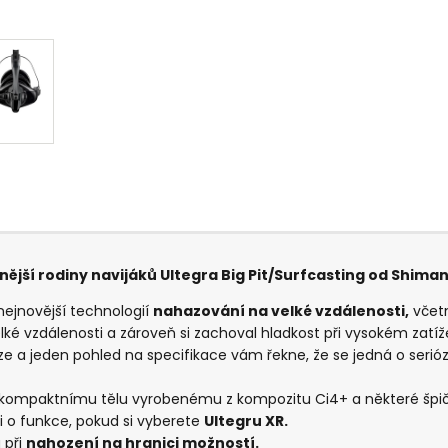
nější rodiny navijáků Ultegra Big Pit/Surfcasting od Shiman
nejnovější technologií
nahazování na velké vzdálenosti,
včetn
ké vzdálenosti a zároveň si zachoval hladkost při vysokém zatížen
e a jeden pohled na specifikace vám řekne, že se jedná o serióz
kompaktnímu tělu vyrobenému z kompozitu Ci4+ a některé špičk
 o funkce, pokud si vyberete
Ultegru XR.
 při
nahození na hranici možností.