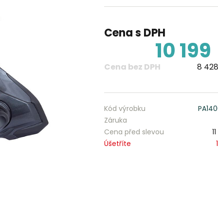
Cena s DPH
10 199
Cena bez DPH
8 428
Kód výrobku
PA14
Záruka
Cena před slevou
1
Úšetříte