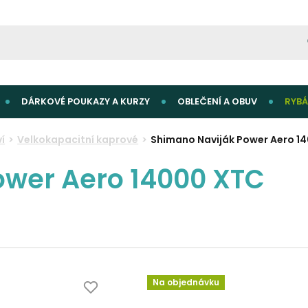
DÁRKOVÉ POUKAZY A KURZY
OBLEČENÍ A OBUV
RYBÁ
í
Velkokapacitní kaprové
Shimano Naviják Power Aero 1
ower Aero 14000 XTC
Na objednávku