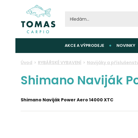
AKCE A VÝPRODEJE
NOVINKY
Úvod
RYBÁŘSKÉ VYBAVENÍ
Navijáky a příslušenstv
Shimano Naviják P
Shimano Naviják Power Aero 14000 XTC