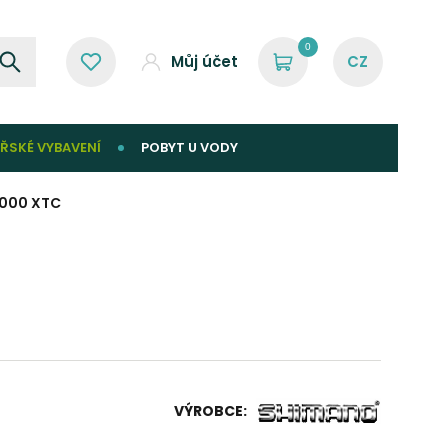
0
Můj účet
ŘSKÉ VYBAVENÍ
POBYT U VODY
4000 XTC
VÝROBCE: