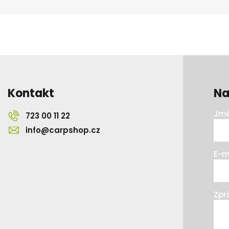
Kontakt
Na
Jmé
723 00 11 22
info@carpshop.cz
E-m
Zpr