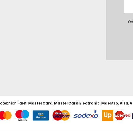
Od
latebních karet:
MasterCard
,
MasterCard Electronic
,
Maestro
,
Visa
,
V