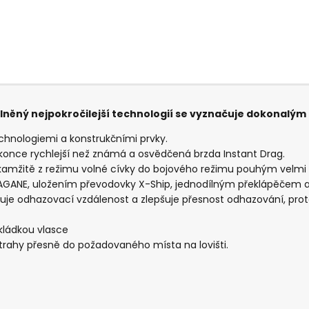
plněný nejpokročilejší technologií se vyznačuje dokonal
chnologiemi a konstrukčními prvky.
konce rychlejší než známá a osvědčená brzda Instant Drag.
 okamžitě z režimu volné cívky do bojového režimu pouhým vel
NE, uložením převodovky X-Ship, jednodílným překlápěčem a o
žuje odhazovací vzdálenost a zlepšuje přesnost odhazování, pr
kládkou vlasce
strahy přesně do požadovaného místa na lovišti.