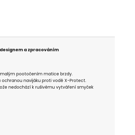
ým designem a zpracováním
mi malým pootočením matice brzdy.
chranou navijáku proti vodě X-Protect.
otože nedochází k rušivému vytváření smyček