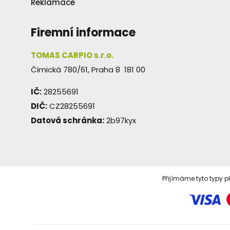
Reklamace
Firemní informace
TOMAS CARPIO s.r.o.
Čimická 780/61, Praha 8 181 00
IČ:
28255691
DIČ:
CZ28255691
Datová schránka:
2b97kyx
Přijímáme tyto typy p