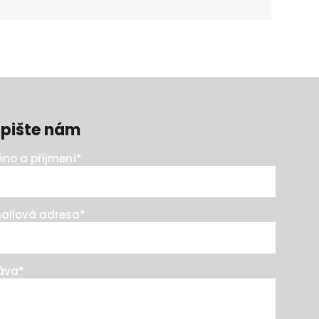
pište nám
no a příjmení
*
ailová adresa
*
áva
*