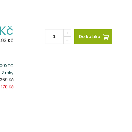
Kč
Do košíku
.93
Kč
000XTC
2 roky
1 369 Kč
1 170 Kč