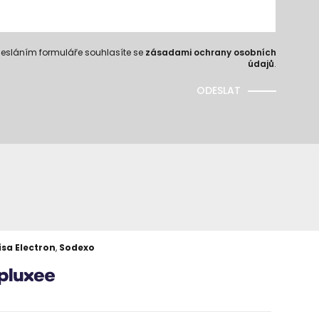
esláním formuláře souhlasíte se
zásadami ochrany osobních
údajů
.
ODESLAT
isa Electron
,
Sodexo