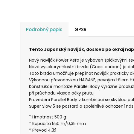
Podrobný popis
GPSR
Tento Japonský naviják, doslova po okraj na
Nový naviják Power Aero je vybaven špičkovými te
Nová vysokorychlostní brzda (Cross carbon) je do
Tato brzda umožňuje přepínat naviják prakticky
Výkonnou převodovkou HAGANE, pevným tělem HAGA
Konstrukce montáže Parallel Body výrazně prodlu
při průchodu vlasce očky prutu.
Provedení Parallel Body v kombinaci se skvělou po
Super Slow 5 se postará o spolehlivé odhození ná
* Hmotnost 500 g
* Kapacita 550 m/0,35 mm
* Převod 4,3:1