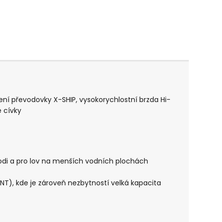
ení převodovky X-SHIP, vysokorychlostní brzda Hi-
é cívky
y lodi a pro lov na menších vodních plochách
INT), kde je zároveň nezbytností velká kapacita