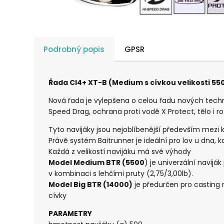
Podrobný popis
GPSR
Řada CI4+ XT-B (Medium s cívkou velikosti 55
Nová řada je vylepšena o celou řadu nových techno
Speed Drag, ochrana proti vodě X Protect, tělo i 
Tyto navijáky jsou nejoblíbenější především mezi k
Právě systém Baitrunner je ideální pro lov u dna, k
Každá z velikostí navijáku má své výhody
Model Medium BTR (5500
) je univerzální navij
v kombinaci s lehčími pruty (2,75/3,00lb).
Model Big BTR (14000)
je předurčen pro casting n
cívky
PARAMETRY