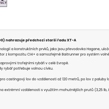
00) nahrazuje předchozí starší řadu XT-A
logií a konstrukčních prvků, jako jsou převodovka Hagane, ulož
rotor z kompozitu CI4+ a samozřejmě Baitrunner pro systém voln
aprovými trofejními rybáři v celé Evropě.
dy rybář potřebuje volnou cívku.
ák pro castingový lov do vzdálenosti až 120 metrů, po lov z palub
a extrémní vzdálenosti s využitím mohutnějších prutů (3,25 lb, 