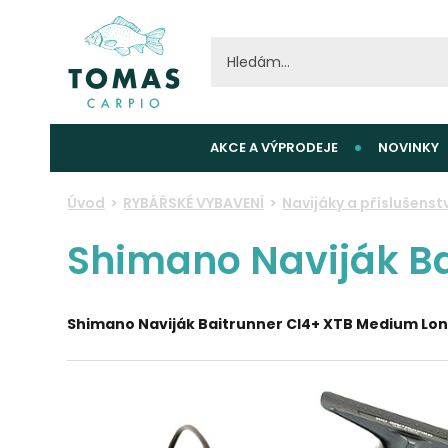
AKCE A VÝPRODEJE
NOVINKY
Úvod
RYBÁŘSKÉ VYBAVENÍ
Navijáky a příslušenstv
Shimano Naviják B
Shimano Naviják Baitrunner CI4+ XTB Medium Lo