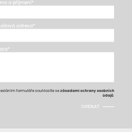
no a příjmení
*
ailová adresa
*
áva
*
esláním formuláře souhlasíte se
zásadami ochrany osobních
údajů
.
ODESLAT