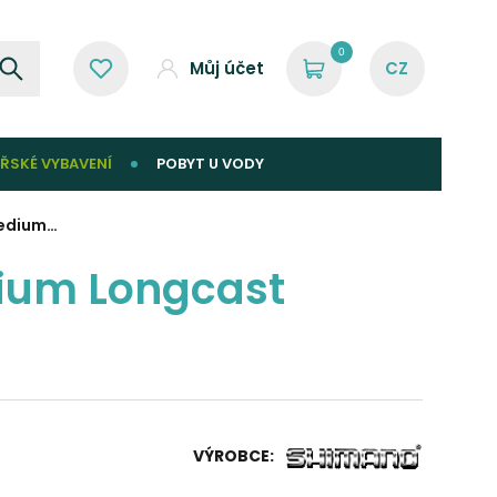
0
Můj účet
ŘSKÉ VYBAVENÍ
POBYT U VODY
Medium…
dium Longcast
VÝROBCE: