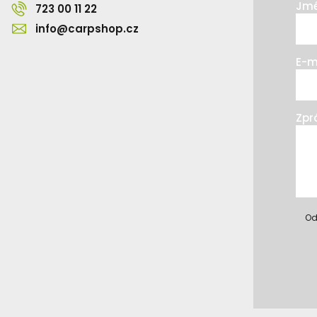
Jmé
723 00 11 22
info@carpshop.cz
E-m
Zpr
Od