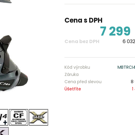
Cena s DPH
7 299
Cena bez DPH
6 032
Kód výrobku
MBTRCI
Záruka
Cena před slevou
8
Úšetříte
1