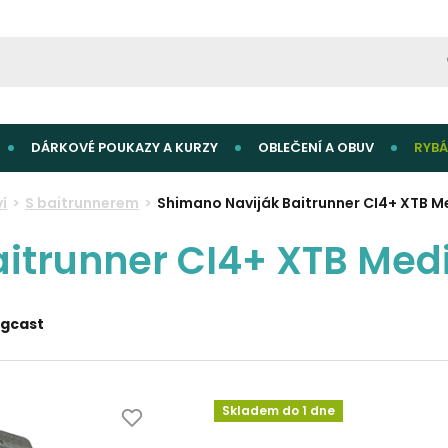
DÁRKOVÉ POUKAZY A KURZY
OBLEČENÍ A OBUV
RYBÁ
í
S baitrunnerem
Shimano Naviják Baitrunner CI4+ XTB 
aitrunner CI4+ XTB Me
ngcast
Skladem do 1 dne