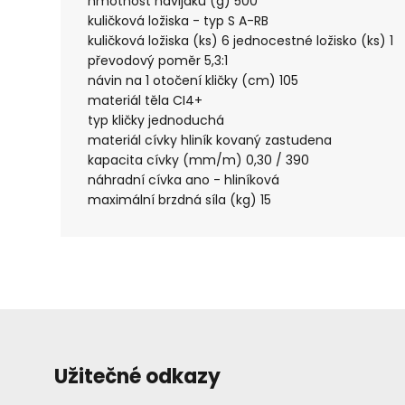
hmotnost navijáku (g) 500
kuličková ložiska - typ S A-RB
kuličková ložiska (ks) 6 jednocestné ložisko (ks) 1
převodový poměr 5,3:1
návin na 1 otočení kličky (cm) 105
materiál těla CI4+
typ kličky jednoduchá
materiál cívky hliník kovaný zastudena
kapacita cívky (mm/m) 0,30 / 390
náhradní cívka ano - hliníková
maximální brzdná síla (kg) 15
Užitečné odkazy