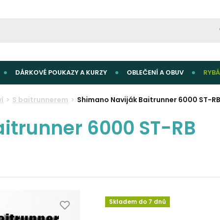
DÁRKOVÉ POUKAZY A KURZY
OBLEČENÍ A OBUV
RYBÁ
í
S baitrunnerem
Shimano Naviják Baitrunner 6000 ST-R
itrunner 6000 ST-RB
Skladem do 7 dnů