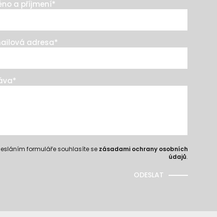
no a příjmení
*
ailová adresa
*
áva
*
esláním formuláře souhlasíte se
zásadami ochrany osobních
údajů
.
ODESLAT