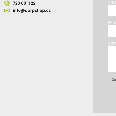
Jmé
723 00 11 22
info@carpshop.cz
E-m
Zpr
Od