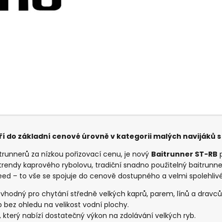
ří do základní cenové úrovně v kategorii malých navijáků
itrunnerů za nízkou pořizovací cenu, je nový
Baitrunner ST-RB
p
endy kaprového rybolovu, tradiční snadno použitelný baitrunner
ed – to vše se spojuje do cenově dostupného a velmi spolehliv
 vhodný pro chytání středně velkých kaprů, parem, línů a dravců,
b bez ohledu na velikost vodní plochy.
, který nabízí dostatečný výkon na zdolávání velkých ryb.