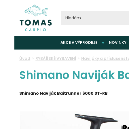
AKCE A VÝPRODEJE
NOVINKY
Úvod
RYBÁŘSKÉ VYBAVENÍ
Navijáky a příslušenstv
Shimano Naviják Ba
Shimano Naviják Baitrunner 6000 ST-RB