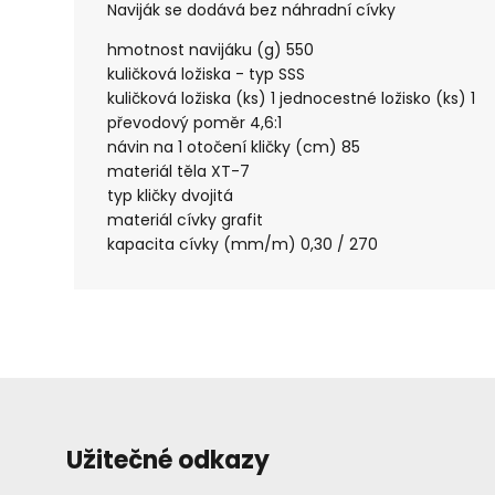
Naviják se dodává bez náhradní cívky
hmotnost navijáku (g) 550
kuličková ložiska - typ SSS
kuličková ložiska (ks) 1 jednocestné ložisko (ks) 1
převodový poměr 4,6:1
návin na 1 otočení kličky (cm) 85
materiál těla XT-7
typ kličky dvojitá
materiál cívky grafit
kapacita cívky (mm/m) 0,30 / 270
Užitečné odkazy