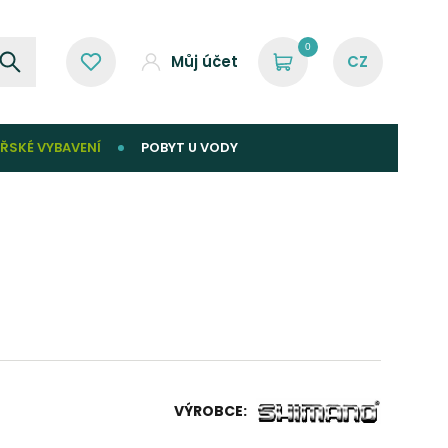
0
Můj účet
ŘSKÉ VYBAVENÍ
POBYT U VODY
B
VÝROBCE: