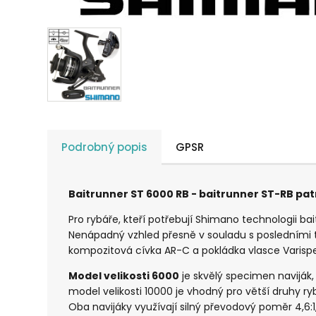
Podrobný popis
GPSR
Baitrunner ST 6000 RB - baitrunner ST-RB pat
Pro rybáře, kteří potřebují Shimano technologii ba
Nenápadný vzhled přesně v souladu s posledními tr
kompozitová cívka AR-C a pokládka vlasce Varispe
Model velikosti 6000
je skvělý specimen naviják,
model velikosti 10000 je vhodný pro větší druhy ry
Oba navijáky využívají silný převodový poměr 4,6:1