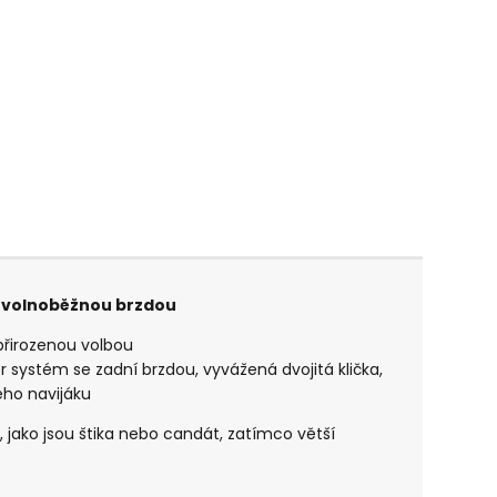
 s volnoběžnou brzdou
řirozenou volbou
 systém se zadní brzdou, vyvážená dvojitá klička,
ého navijáku
 jako jsou štika nebo candát, zatímco větší