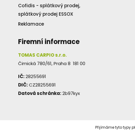
Cofidis - splátkový prodej,
splátkový prodej ESSOX
Reklamace
Firemní informace
TOMAS CARPIO s.r.o.
Čimická 780/61, Praha 8 181 00
IČ:
28255691
DIČ:
CZ28255691
Datová schránka:
2b97kyx
Přijímáme tyto typy p