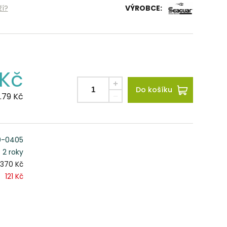
ží?
VÝROBCE:
Kč
Do košíku
.79
Kč
0-0405
2 roky
370 Kč
121 Kč