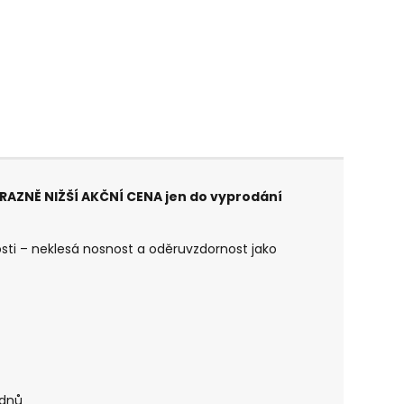
ÝRAZNĚ NIŽŠÍ AKČNÍ CENA jen do vyprodání
ti – neklesá nosnost a oděruvzdornost jako
 dnů