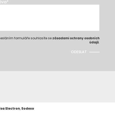
áva
*
esláním formuláře souhlasíte se
zásadami ochrany osobních
údajů
.
ODESLAT
isa Electron
,
Sodexo