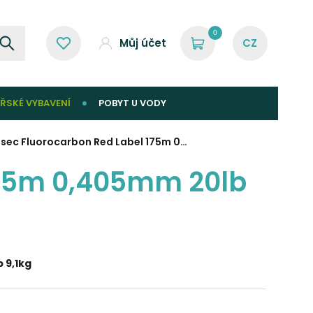
0
Můj účet
ŘSKÉ VYBAVENÍ
POBYT U VODY
sec Fluorocarbon Red Label 175m 0…
175m 0,405mm 20lb
 9,1kg