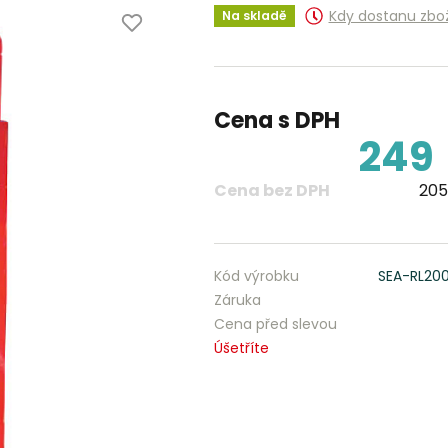
Kdy dostanu zbo
Na skladě
Cena s DPH
249
Cena bez DPH
205
Kód výrobku
SEA-RL20
Záruka
Cena před slevou
Úšetříte