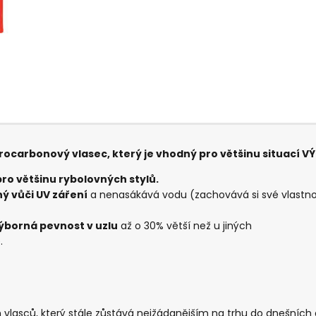
ocarbonový vlasec, který je vhodný pro většinu situací V
pro většinu rybolovných stylů.
ý vůči UV záření
a nenasákává vodu (zachovává si své vlastnos
výborná pevnost v uzlu
až o 30% větší než u jiných
.
h vlasců, který stále zůstává nejžádanějším na trhu do dnešních