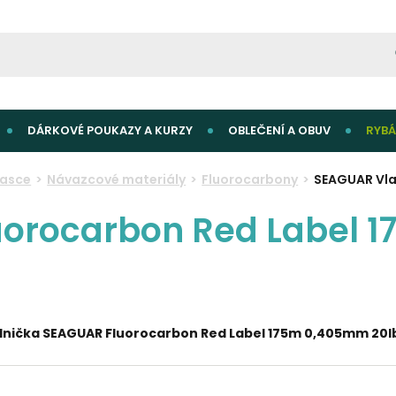
DÁRKOVÉ POUKAZY A KURZY
OBLEČENÍ A OBUV
RYBÁ
lasce
Návazcové materiály
Fluorocarbony
SEAGUAR Vla
uorocarbon Red Label 
dnička SEAGUAR Fluorocarbon Red Label 175m 0,405mm 20lb