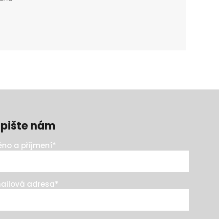
pište nám
no a příjmení
*
ailová adresa
*