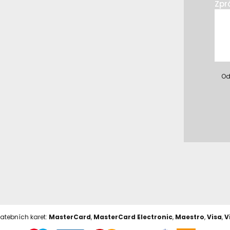
Zpr
Od
latebních karet:
MasterCard
,
MasterCard Electronic
,
Maestro
,
Visa
,
V