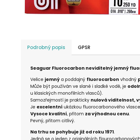
Podrobný popis
GPSR
Seaguar Fluorocarbon neviditelný jemný fluor
Velice
jemný
a poddajný
fluorocarbon
vhodný
Může být používán ve slané i sladké vodě, je
odoln
u klasických monofilních vlasců).
Samozřejmostí je prakticky
nulová viditelnost, 
Je
excelentní
ukázkou fluorocarbonového vlasce
Vysoce kvalitní
, přitom
za výhodnou cenu
.
Pevný, přitom citlivý.
Na trhu se pohybuje již od roku 1971
.
Jedná se o jeden z originálních flourocarbonovýc