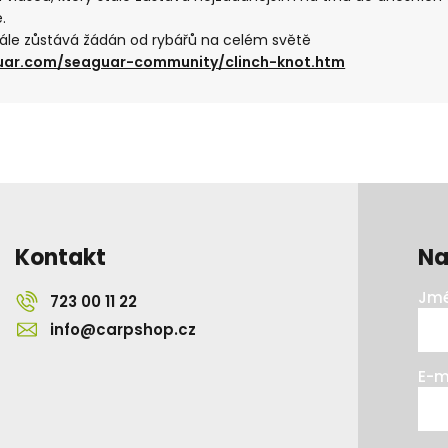
.
stále zůstává žádán od rybářů na celém světě
uar.com/seaguar-community/clinch-knot.htm
Kontakt
Na
Jmé
723 00 11 22
info@carpshop.cz
E-m