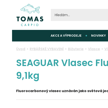
AKCE A VÝPRODEJE
NOVINKY
Úvod
RYBÁŘSKÉ VYBAVENÍ
Bižuterie
Vlasce
V
SEAGUAR Vlasec Fl
9,1kg
Fluorocarbonový vlasec uznáván jako světová je