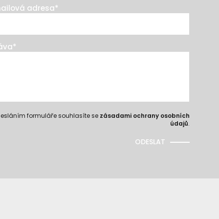
ailová adresa
*
áva
*
esláním formuláře souhlasíte se
zásadami ochrany osobních
údajů
.
ODESLAT