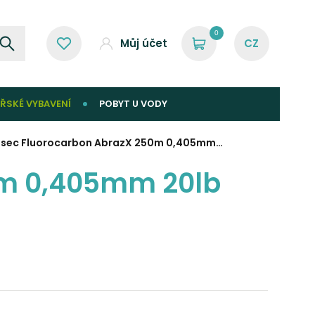
0
Můj účet
ŘSKÉ VYBAVENÍ
POBYT U VODY
asec Fluorocarbon AbrazX 250m 0,405mm…
0m 0,405mm 20lb