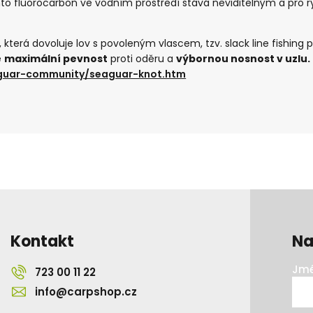
to fluorocarbon ve vodním prostředí stává neviditelným a pro r
, která dovoluje lov s povoleným vlascem, tzv. slack line fishing 
e
maximální pevnost
proti oděru a
výbornou nosnost v uzlu.
guar-community/seaguar-knot.htm
Kontakt
Na
Jmé
723 00 11 22
info@carpshop.cz