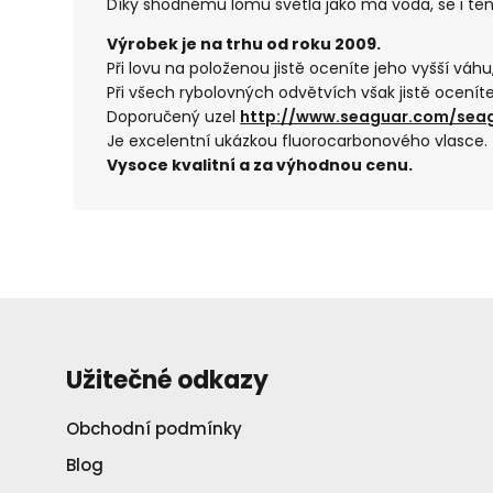
Díky shodnému lomu světla jako má voda, se i ten
Výrobek je na trhu od roku 2009.
Při lovu na položenou jistě oceníte jeho vyšší váhu
Při všech rybolovných odvětvích však jistě ocenít
Doporučený uzel
http://www.seaguar.com/sea
Je excelentní ukázkou fluorocarbonového vlasce.
Vysoce kvalitní a za výhodnou cenu.
Užitečné odkazy
Obchodní podmínky
Blog