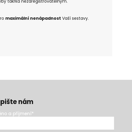
yby takřka nezaregistrovatelným.
pro
maximální nenápadnost
Vaší sestavy.
pište nám
no a příjmení
*