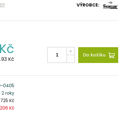
ží?
VÝROBCE:
Kč
Do košíku
.93
Kč
0-0405
2 roky
725 Kč
206 Kč