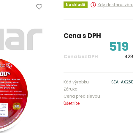
Kdy dostanu zbo
Na skladě
Cena s DPH
519
Cena bez DPH
428
Kód výrobku
SEA-AX25
Záruka
Cena před slevou
Úšetříte