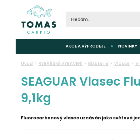
AKCE A VÝPRODEJE
NOVINKY
Úvod
RYBÁŘSKÉ VYBAVENÍ
Bižuterie
Vlasce
V
SEAGUAR Vlasec Fl
9,1kg
Fluorocarbonový vlasec uznáván jako světová j