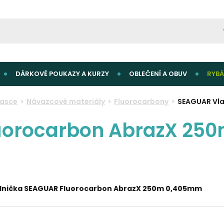
DÁRKOVÉ POUKAZY A KURZY
OBLEČENÍ A OBUV
RYBÁ
lasce
Návazcové materiály
Fluorocarbony
SEAGUAR Vl
uorocarbon AbrazX 25
ednička SEAGUAR Fluorocarbon AbrazX 250m 0,405mm