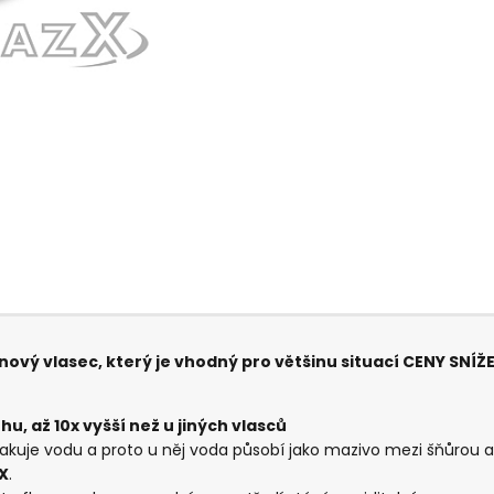
vý vlasec, který je vhodný pro většinu situací CENY SNÍŽ
u, až 10x vyšší než u jiných vlasců
sakuje vodu a proto u něj voda působí jako mazivo mezi šňůrou 
X
.