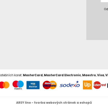
Od
latebních karet:
MasterCard
,
MasterCard Electronic
,
Maestro
,
Visa
,
V
ARSY line - tvorba webových stránek a eshopů