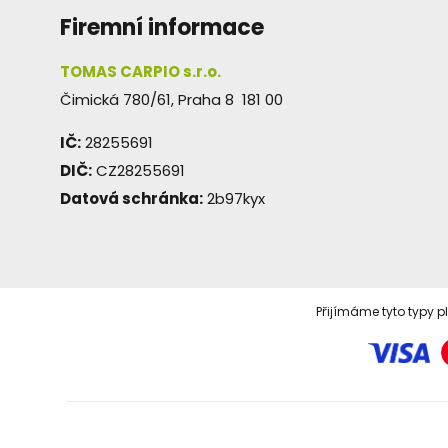
Firemní informace
TOMAS CARPIO s.r.o.
Čimická 780/61, Praha 8 181 00
IČ:
28255691
DIČ:
CZ28255691
Datová schránka:
2b97kyx
Přijímáme tyto typy p