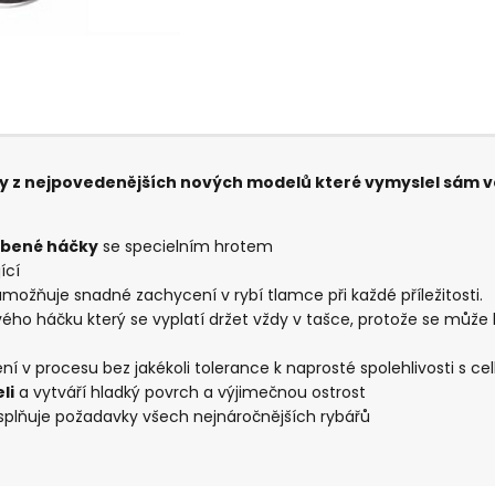
ny z nejpovedenějších nových modelů které vymyslel sám 
íbené háčky
se specielním hrotem
ící
možňuje snadné zachycení v rybí tlamce při každé příležitosti.
ového háčku který se vyplatí držet vždy v tašce, protože se může ho
í v procesu bez jakékoli tolerance k naprosté spolehlivosti s c
li
a vytváří hladký povrch a výjimečnou ostrost
 splňuje požadavky všech nejnáročnějších rybářů