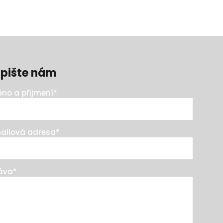
pište nám
no a příjmení
*
ailová adresa
*
áva
*