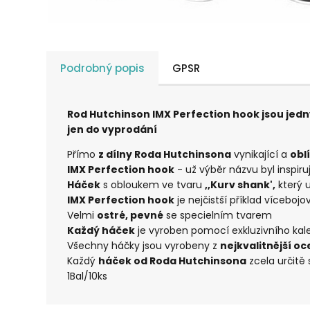
Podrobný popis
GPSR
Rod Hutchinson IMX Perfection hook jsou jed
jen do vyprodání
Přímo
z dílny Roda Hutchinsona
vynikající a
obl
IMX Perfection hook
- už výběr názvu byl inspiruj
Háček
s obloukem ve tvaru
,,Kurv shank',
který u
IMX Perfection hook
je nejčistší příklad víceboj
Velmi
ostré, pevné
se specielním tvarem
Každý háček
je vyroben pomocí exkluzivního kalen
Všechny háčky jsou vyrobeny z
nejkvalitnější oce
Každý
háček od Roda Hutchinsona
zcela určitě
1Bal/10ks