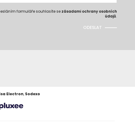
esláním formuláře souhlasíte se
zásadami ochrany osobních
údajů
.
ODESLAT
isa Electron
,
Sodexo