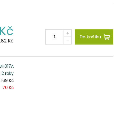
Kč
Do košíku
.82
Kč
BH017A
2 roky
169 Kč
70 Kč