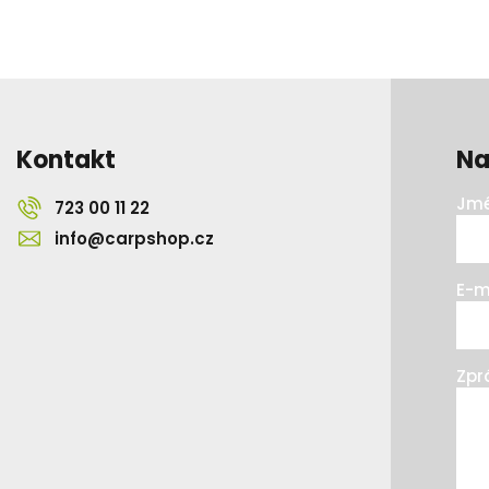
Kontakt
Na
Jmé
723 00 11 22
info@carpshop.cz
E-m
Zpr