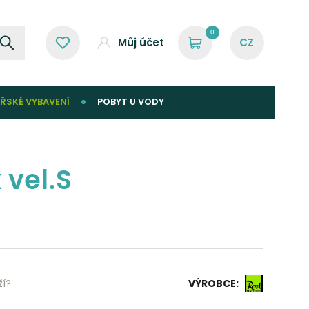
0
Můj účet
ŘSKÉ VYBAVENÍ
POBYT U VODY
 vel.S
ží?
VÝROBCE: