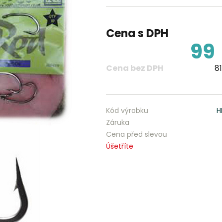
Cena s DPH
99
Cena bez DPH
81
Kód výrobku
H
Záruka
Cena před slevou
Úšetříte