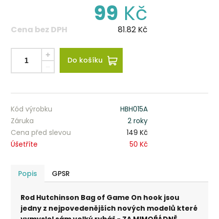
99
Kč
Cena bez DPH
81.82
Kč
Do košíku
Kód výrobku
HBH015A
Záruka
2 roky
Cena před slevou
149 Kč
Úšetříte
50 Kč
Popis
GPSR
Rod Hutchinson Bag of Game On hook jsou
jedny z nejpovedenějších nových modelů které
vymyslel sám velký rybář - ZA MIMOŘÁDNĚ