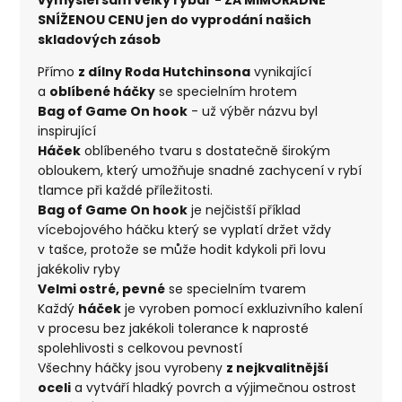
SNÍŽENOU CENU jen do vyprodání našich
skladových zásob
Přímo
z dílny Roda Hutchinsona
vynikající
a
oblíbené háčky
se specielním hrotem
Bag of Game On hook
- už výběr názvu byl
inspirující
Háček
oblíbeného tvaru s dostatečně širokým
obloukem, který umožňuje snadné zachycení v rybí
tlamce při každé příležitosti.
Bag of Game On hook
je nejčistší příklad
vícebojového háčku který se vyplatí držet vždy
v tašce, protože se může hodit kdykoli při lovu
jakékoliv ryby
Velmi ostré, pevné
se specielním tvarem
Každý
háček
je vyroben pomocí exkluzivního kalení
v procesu bez jakékoli tolerance k naprosté
spolehlivosti s celkovou pevností
Všechny háčky jsou vyrobeny
z nejkvalitnější
oceli
a vytváří hladký povrch a výjimečnou ostrost