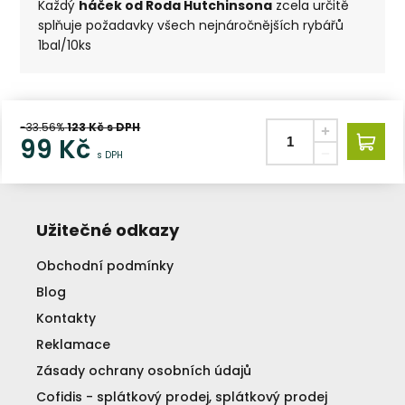
Každý
háček od Roda Hutchinsona
zcela určitě
splňuje požadavky všech nejnáročnějších rybářů
1bal/10ks
-33.56%
123
Kč s DPH
99
Kč
s DPH
Užitečné odkazy
Obchodní podmínky
Blog
Kontakty
Reklamace
Zásady ochrany osobních údajů
Cofidis - splátkový prodej, splátkový prodej