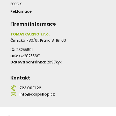
ESSOX
Reklamace
Firemní informace
TOMAS CARPIO s.r.o.
Čimická 780/61, Praha 8 181 00
IČ:
28255691
DIČ:
CZ28255691
Datová schránka:
2b97kyx
Kontakt
723 00 11 22
info@carpshop.cz