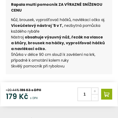
Rapala multi pomocník ZA VÝRAZNĚ SNÍŽENOU
CENU
Nůž, brousek, vyprošťovač háčků, navlékací očko aj.
Víceúčelový nástroj '5 v 1',
nezbytná pomůcka
každého rybáře
Nástroj
obsahuje výsuvný nůž, řezák na vlasce
a šňůry, brousek na háčky, vyprošťovač háčků
a navlékací očko.
Šňůrka v délce 90 cm slouží k zavěšení na krk,
případně k omotání kolem ruky
Skvělý pomocník při rybolovu
-20.44%
186
Kč s DPH
179
Kč
s DPH