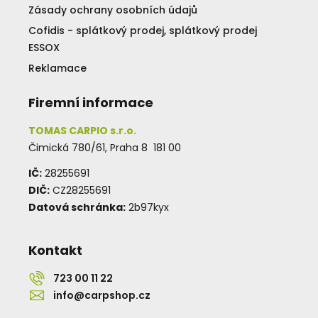
Zásady ochrany osobních údajů
Cofidis - splátkový prodej, splátkový prodej
ESSOX
Reklamace
Firemní informace
TOMAS CARPIO s.r.o.
Čimická 780/61, Praha 8 181 00
IČ:
28255691
DIČ:
CZ28255691
Datová schránka:
2b97kyx
Kontakt
723 00 11 22
info@carpshop.cz