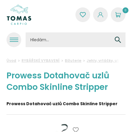
0
Úvod
RYBÁŘSKÉ VYBAVENÍ
Bižuterie
Jehly, vrtáčky, utáhová
Prowess Dotahovač uzlů
Combo Skinline Stripper
Prowess Dotahovač uzlů Combo Skinline Stripper