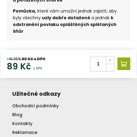
Pomůcka,
které vám umožní jednak zajistit, aby
byly všechny
uzly dobře dotažené
a jednak
k
odstranění povlaku opláštěných splétaných
šňůr
-18.35%
90
Kč s DPH
89
Kč
s DPH
Užitečné odkazy
Obchodní podmínky
Blog
Kontakty
Reklamace