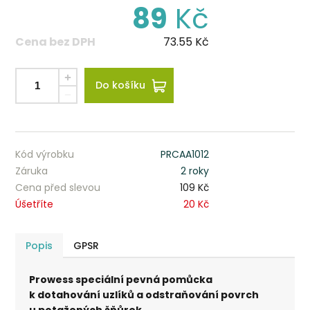
89
Kč
Cena bez DPH
73.55
Kč
Do košíku
Kód výrobku
PRCAA1012
Záruka
2 roky
Cena před slevou
109 Kč
Úšetříte
20 Kč
Popis
GPSR
Prowess speciální pevná pomůcka
k dotahování uzlíků a odstraňování povrch
u potažených šňůrek