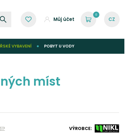
0
Můj účet
ŘSKÉ VYBAVENÍ
POBYT U VODY
pných míst
ží?
VÝROBCE: