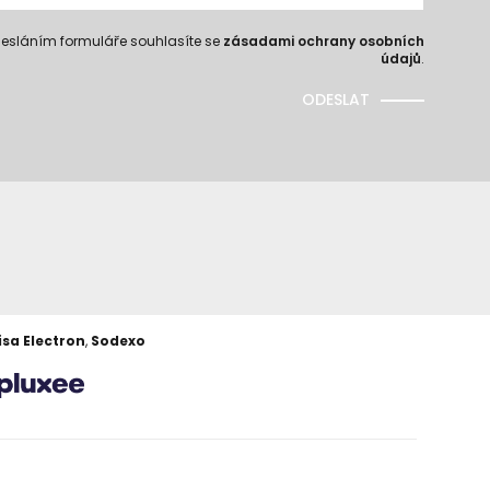
esláním formuláře souhlasíte se
zásadami ochrany osobních
údajů
.
ODESLAT
isa Electron
,
Sodexo