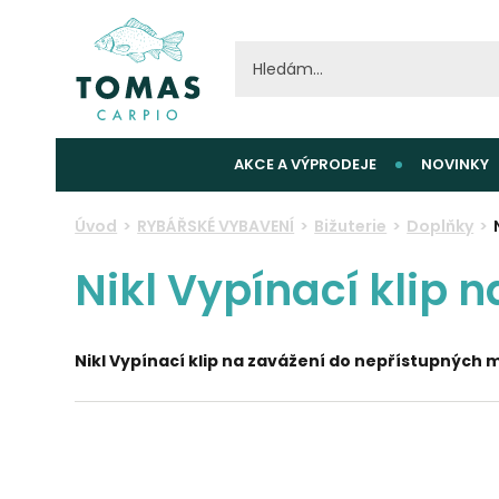
AKCE A VÝPRODEJE
NOVINKY
Úvod
RYBÁŘSKÉ VYBAVENÍ
Bižuterie
Doplňky
Nikl Vypínací klip 
Nikl Vypínací klip na zavážení do nepřístupných m