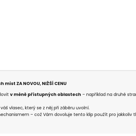
ch míst ZA NOVOU, NIŽŠÍ CENU
 lovit
v méně přístupných oblastech
– například na druhé stra
áš vlasec, který se z něj při záběru uvolní.
hanismem – což Vám dovoluje tento klip použít pro jakkoliv tl