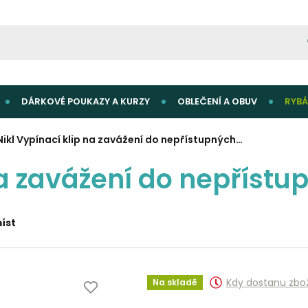
DÁRKOVÉ POUKAZY A KURZY
OBLEČENÍ A OBUV
RYBÁ
Nikl Vypínací klip na zavážení do nepřístupných…
na zavážení do nepřístu
íst
Kdy dostanu zbo
Na skladě