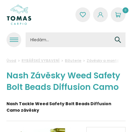
0
Úvod
RYBÁŘSKÉ VYBAVENÍ
Bižuterie
Závěsky a montáže
N
Nash Závěsky Weed Safety
Bolt Beads Diffusion Camo
Nash Tackle Weed Safety Bolt Beads Diffusion
Camo závěsky