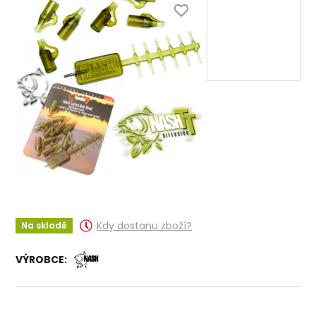
Kdy dostanu zboží?
Na skladě
VÝROBCE: