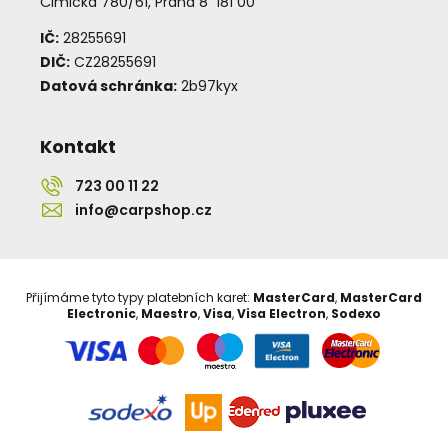
Čimická 780/61, Praha 8 181 00
IČ:
28255691
DIČ:
CZ28255691
Datová schránka:
2b97kyx
Kontakt
723 00 11 22
info@carpshop.cz
Přijímáme tyto typy platebních karet:
MasterCard
,
MasterCard
Electronic
,
Maestro
,
Visa
,
Visa Electron
,
Sodexo