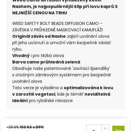
Nashem, je nejpopulárnější klip při lovu kaprů S
NEJNIŽŠÍ CENOU NA TRHU
WEED SAFETY BOLT BEADS DIFFUSION CAMO -
ZÁVĚSKA V PRŮHLEDNÉ MASKOVACÍ KAMUFLÁŽI
Originál závěs od Nashe
zajistí uvolnění olova
při jeho uvíznutí a umožní vám bezpečně zdolat
rybu.
Vhodný
i pro těžká olova
Barva camo průhledná zelená
Obsahuje naše patentované 'zavírací špendlíky'
s otočným zámkovým systémem pro bezpečné
uvolnění olova
Tato verze je vyladěna a
optimalizována k lovu
v zarostlé vegetaci
, kde je téměř
neviditelná
Ideální
pro rybářské návazce
-28.8%
103
Kč s DPH