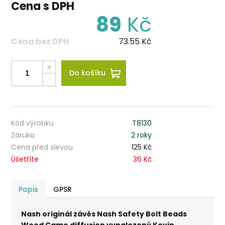
Cena s DPH
89
Kč
Cena bez DPH
73.55
Kč
Do košíku
Kód výrobku
T8130
Záruka
2 roky
Cena před slevou
125 Kč
Úšetříte
36 Kč
Popis
GPSR
Nash originál závěs Nash Safety Bolt Beads
Weed Camo diffusion vynalezený Kevin