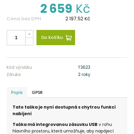
2 659
Kč
Cena bez DPH
2 197.52
Kč
Do košíku
Kód výrobku
T3623
Záruka
2 roky
Popis
GPSR
Tato taška je nyní dostupná s chytrou funkcí
nabíjení
Taška má integrovanou zásuvku USB
v rohu
hlavního prostoru, která umožňuje, aby napájecí