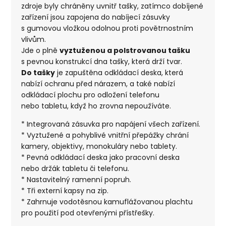
zdroje byly chráněny uvnitř tašky, zatímco dobíjené
zařízení jsou zapojena do nabíjecí zásuvky
s gumovou vložkou odolnou proti povětrnostním
vlivům.
Jde o plně
vyztuženou a polstrovanou tašku
s pevnou konstrukcí dna tašky, která drží tvar.
Do tašky
je zapuštěna odkládací deska, která
nabízí ochranu před nárazem, a také nabízí
odkládací plochu pro odložení telefonu
nebo tabletu, když ho zrovna nepoužíváte.
* Integrovaná zásuvka pro napájení všech zařízení.
* Vyztužené a pohyblivé vnitřní přepážky chrání
kamery, objektivy, monokuláry nebo tablety.
* Pevná odkládací deska jako pracovní deska
nebo držák tabletu či telefonu.
* Nastavitelný ramenní popruh.
* Tři externí kapsy na zip.
* Zahrnuje vodotěsnou kamuflážovanou plachtu
pro použití pod otevřenými přístřešky.