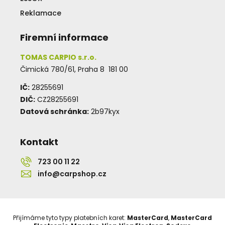
Reklamace
Firemní informace
TOMAS CARPIO s.r.o.
Čimická 780/61, Praha 8 181 00
IČ:
28255691
DIČ:
CZ28255691
Datová schránka:
2b97kyx
Kontakt
723 00 11 22
info@carpshop.cz
Přijímáme tyto typy platebních karet:
MasterCard
,
MasterCard