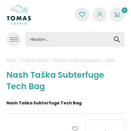
0
Úvod
POBYT U VODY
Batohy, tašky a pouzdra
Tašky
Nash
Nash Taška Subterfuge
Tech Bag
Nash Taška Subterfuge Tech Bag