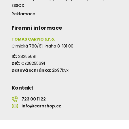
ESSOX
Reklamace
Firemní informace
TOMAS CARPIO s.r.o.
Čimická 780/61, Praha 8 181 00
IČ:
28255691
DIČ:
CZ28255691
Datová schránka:
2b97kyx
Kontakt
723 00 11 22
info@carpshop.cz