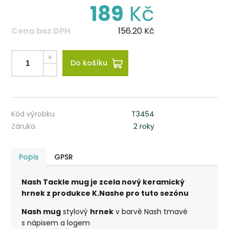
189
Kč
Cena bez DPH
156.20
Kč
Do košíku
Kód výrobku
T3454
Záruka
2 roky
Popis
GPSR
Nash Tackle mug je zcela nový keramický
hrnek z produkce K.Nashe pro tuto sezónu
Nash mug
stylový
hrnek
v barvě Nash tmavé
s nápisem a logem