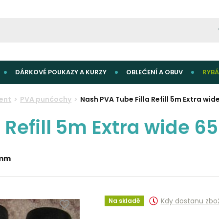
DÁRKOVÉ POUKAZY A KURZY
OBLEČENÍ A OBUV
RYBÁ
ent
PVA punčochy
Nash PVA Tube Filla Refill 5m Extra wi
a Refill 5m Extra wide 
5mm
Kdy dostanu zbo
Na skladě