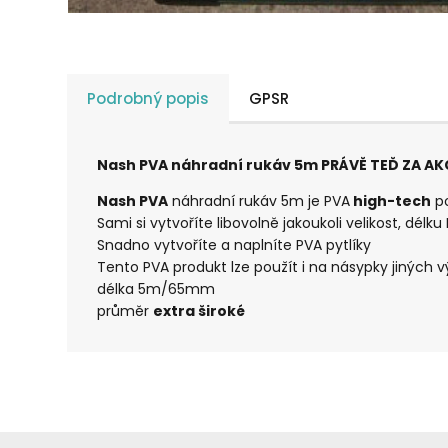
Podrobný popis
GPSR
Nash PVA náhradní rukáv 5m PRÁVĚ TEĎ ZA A
Nash PVA
náhradní rukáv 5m je PVA
high-tech
po
Sami si vytvoříte libovolně jakoukoli velikost, délk
Snadno vytvoříte a naplníte PVA pytlíky
Tento PVA produkt lze použít i na násypky jiných 
délka 5m/65mm
průměr
extra široké