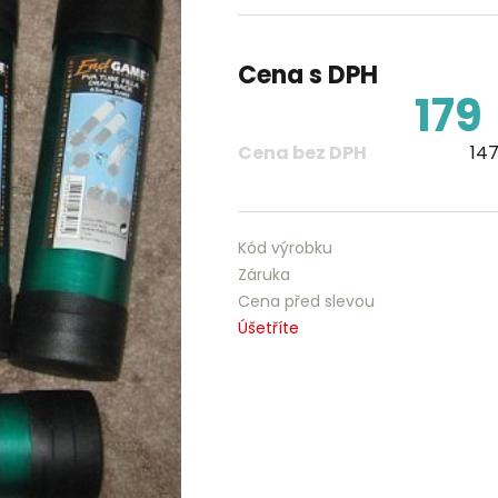
Cena s DPH
179
Cena bez DPH
147
Kód výrobku
Záruka
Cena před slevou
Úšetříte