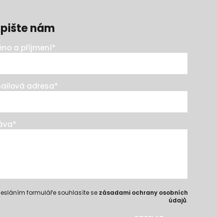
pište nám
no a příjmení
*
ailová adresa
*
áva
*
esláním formuláře souhlasíte se
zásadami ochrany osobních
údajů
.