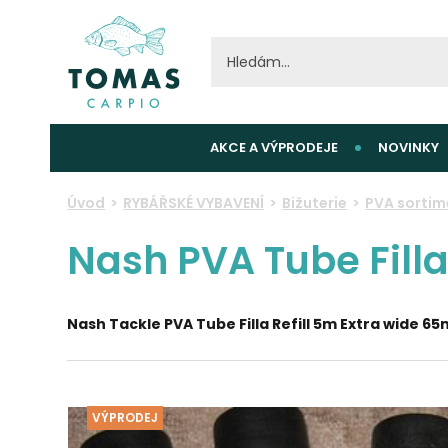
AKCE A VÝPRODEJE
NOVINKY
Úvod
RYBÁŘSKÉ VYBAVENÍ
Bižuterie
PVA sortim
Nash PVA Tube Fill
Nash Tackle PVA Tube Filla Refill 5m Extra wide 6
VÝPRODEJ