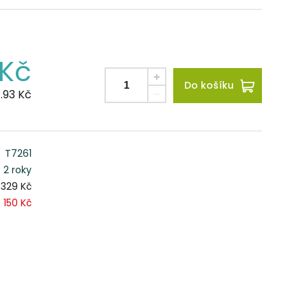
Kč
Do košíku
.93
Kč
T7261
2 roky
329 Kč
150 Kč