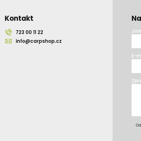
Kontakt
Na
Jmé
723 00 11 22
info@carpshop.cz
E-m
Zpr
Od