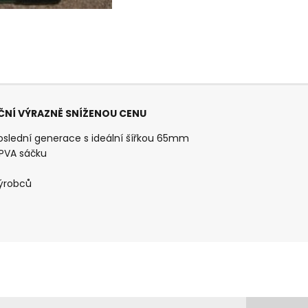
KČNÍ VÝRAZNĚ SNÍŽENOU CENU
slední generace s ideální šířkou 65mm
u PVA sáčku
výrobců