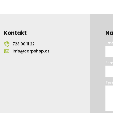
Kontakt
Na
Jmé
723 00 11 22
info@carpshop.cz
E-m
Zpr