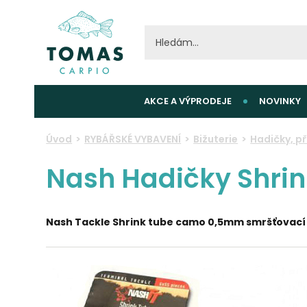
AKCE A VÝPRODEJE
NOVINKY
Úvod
RYBÁŘSKÉ VYBAVENÍ
Bižuterie
Hadičky, p
Nash Hadičky Shri
Nash Tackle Shrink tube camo 0,5mm smršťovací