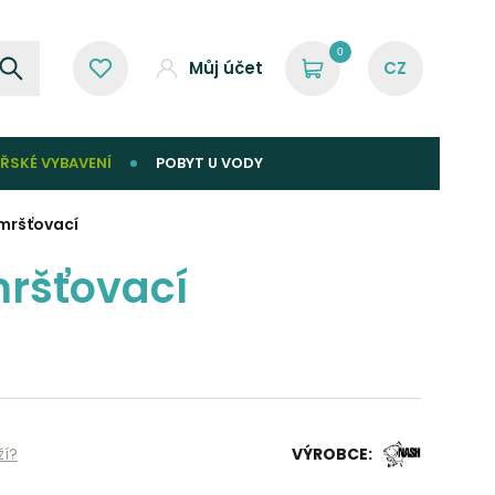
0
Můj účet
ŘSKÉ VYBAVENÍ
POBYT U VODY
mršťovací
ršťovací
ží?
VÝROBCE: