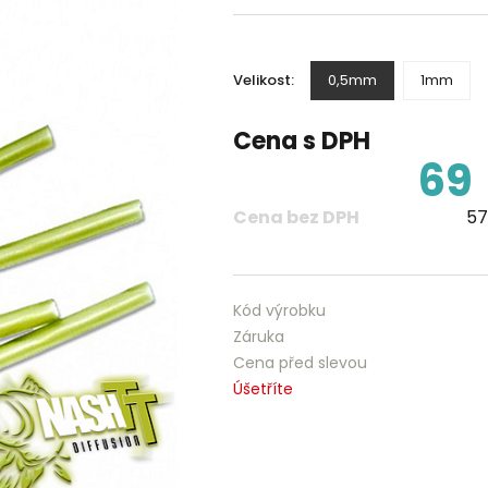
Velikost:
0,5mm
1mm
Cena s DPH
69
Cena bez DPH
57
Kód výrobku
Záruka
Cena před slevou
Úšetříte