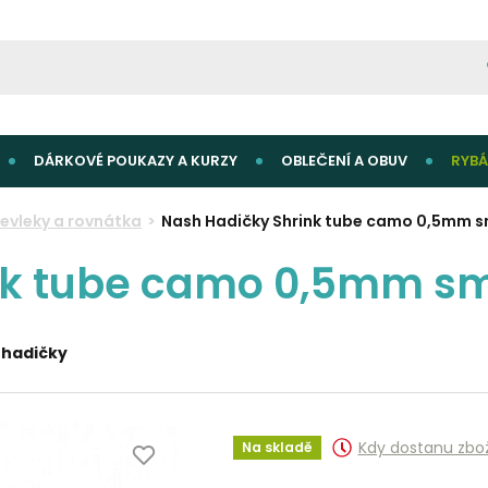
DÁRKOVÉ POUKAZY A KURZY
OBLEČENÍ A OBUV
RYBÁ
řevleky a rovnátka
Nash Hadičky Shrink tube camo 0,5mm s
nk tube camo 0,5mm sm
 hadičky
Kdy dostanu zbo
Na skladě