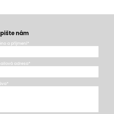
pište nám
no a příjmení
*
ailová adresa
*
áva
*